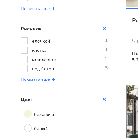
Показать ещё
Re
Рисунок
1
Ст
елочкой
1
клетка
Це
2
моноколор
5 
5
под бетон
Показать ещё
Цвет
бежевый
белый