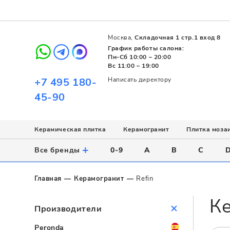
Москва,
Складочная 1 стр.1 вход 8
График работы салона:
Пн-Сб 10:00 – 20:00
Вс 11:00 – 19:00
+7 495 180-
Написать директору
45-90
Керамическая плитка
Керамогранит
Плитка моза
Использование
Назначение
Назначение
Стиль
Поверхность
Цвет
+
Все бренды
0-9
A
B
C
Напольное
Для ванной
Для ванной
Современный
Матовая
Белый
Настенное
Напольное
Для бассейна
Пэчворк
Полированная
Серый
Главная
Керамогранит
Refin
Для улицы
Для кухни
Лофт
Глянцевая
Черный
Ке
Все
Все
Все
Все
Все
Назначение
Производители
Для ванной
Peronda