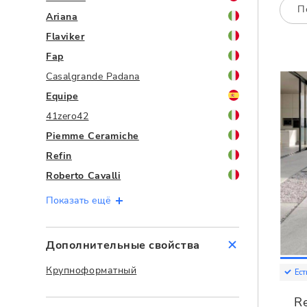
Посмотреть всю мозаику
П
Для кухни
Ariana
Для фартука
Flaviker
Все
Посмотреть весь керамогранит
Fap
Casalgrande Padana
Посмотреть всю керамическую плитку
Equipe
41zero42
Piemme Ceramiche
Refin
Roberto Cavalli
Показать ещё
Дополнительные свойства
Крупноформатный
Ест
Re