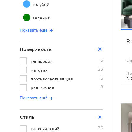
голубой
зеленый
Показать ещё
Re
Поверхность
6
Ст
глянцевая
35
матовая
Це
5
противоскользящая
5 
8
рельефная
Показать ещё
Стиль
36
классический