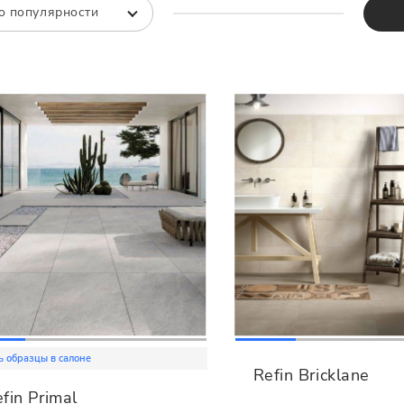
Все
Все
о популярности
ь образцы в салоне
Refin Bricklane
fin Primal