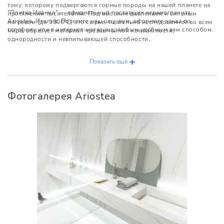
тому, которому подвергаются горные породы на нашей планете на
"Плитка Иванна" — официальный поставщик керамогранита
протяжении тысячелетий. Под высоким давлением и сильным
Ariostea, Италия. Посетите наш шоу-рум, оформите заказ по
нагревом (до 1300°С) это сырье, тщательно исследованное во всем
телефону или в интернет-магазине, любым удобным вам способом.
мире, образует материал чрезвычайной компактности,
однородности и невпитывающей способности.
Показать ещё
Фотогалерея Ariostea