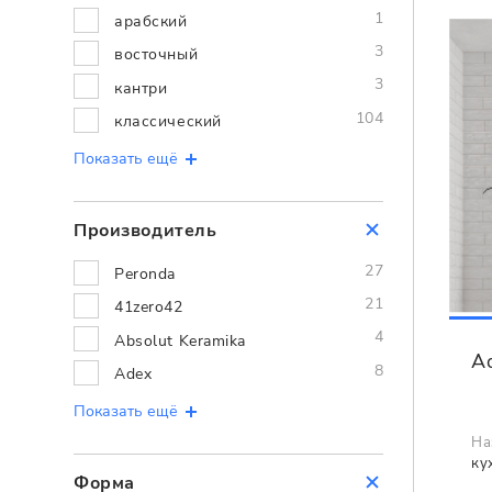
1
арабский
3
восточный
3
кантри
104
классический
Показать ещё
Производитель
27
Peronda
21
41zero42
4
Absolut Keramika
A
8
Adex
Показать ещё
На
ку
Форма