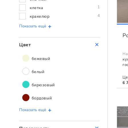
1
клетка
4
кракелюр
Показать ещё
Po
Цвет
На
бежевый
ку
го
белый
Це
6 
бирюзовый
бордовый
Показать ещё