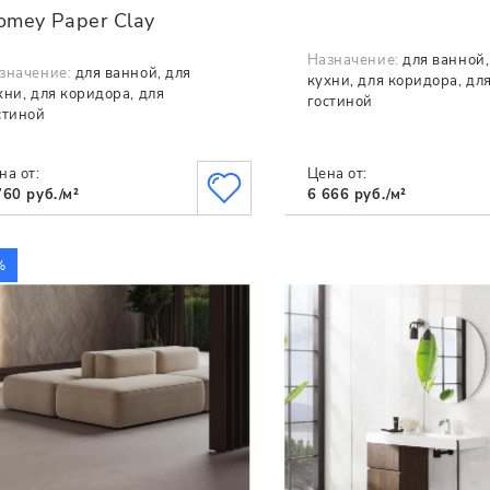
omey Paper Clay
Назначение:
для ванной,
значение:
для ванной, для
кухни, для коридора, дл
хни, для коридора, для
гостиной
стиной
на от:
Цена от:
760 руб./м²
6 666 руб./м²
%