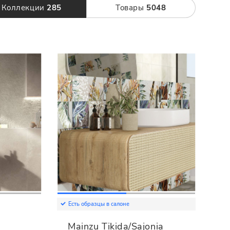
120 x 280
Коллекции
285
Товары
5048
Есть образцы в салоне
Mainzu Tikida/Sajonia