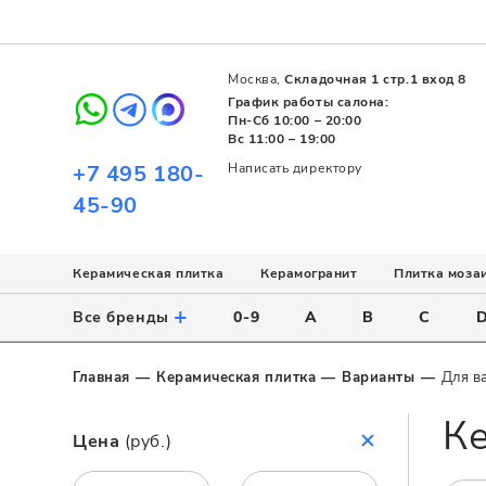
Москва,
Складочная 1 стр.1 вход 8
График работы салона:
Пн-Сб 10:00 – 20:00
Вс 11:00 – 19:00
+7 495 180-
Написать директору
45-90
Керамическая плитка
Керамогранит
Плитка моза
Использование
Назначение
Назначение
Стиль
Поверхность
Цвет
+
Все бренды
0-9
A
B
C
Напольное
Для ванной
Для ванной
Современный
Матовая
Белый
Настенное
Напольное
Для бассейна
Пэчворк
Полированная
Серый
Главная
Керамическая плитка
Варианты
Для в
Для улицы
Для кухни
Лофт
Глянцевая
Черный
Ке
Все
Все
Все
Все
Все
Назначение
Цена
(руб.)
Для ванной