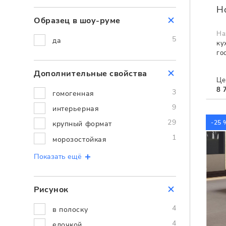
H
Образец в шоу-руме
На
5
да
ку
го
Дополнительные cвойства
Це
8 
3
гомогенная
9
интерьерная
29
-25 
крупный формат
1
морозостойкая
Показать ещё
Рисунок
4
в полоску
4
елочкой