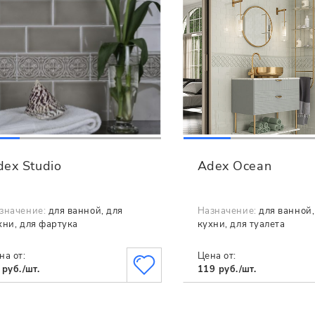
dex Studio
Adex Ocean
значение:
для ванной, для
Назначение:
для ванной,
хни, для фартука
кухни, для туалета
на от:
Цена от:
 руб./шт.
119 руб./шт.