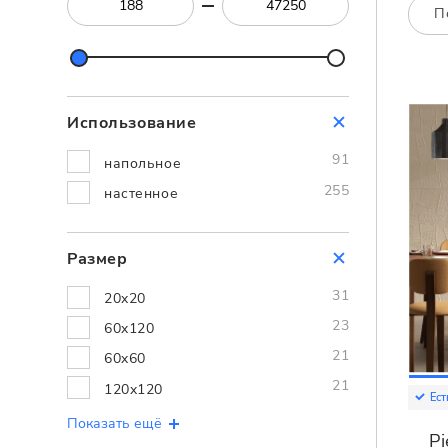
Посмотреть всю мозаику
П
Для кухни
Для фартука
Все
Посмотреть весь керамогранит
Использование
Посмотреть всю керамическую плитку
91
напольное
255
настенное
Размер
31
20x20
23
60x120
21
60x60
21
120x120
Ест
Показать ещё
P