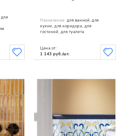
 для
Назначение:
для ванной, для
я
кухни, для коридора, для
ля
гостиной, для туалета
Цена от:
1 143 руб./шт.