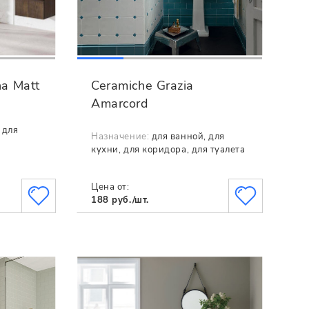
na Matt
Ceramiche Grazia
Amarcord
 для
Назначение:
для ванной, для
я
кухни, для коридора, для туалета
Цена от:
188 руб./шт.