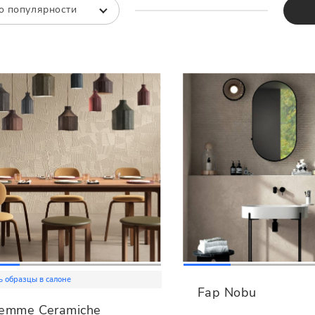
Все
Все
о популярности
ь образцы в салоне
Fap Nobu
iemme Ceramiche