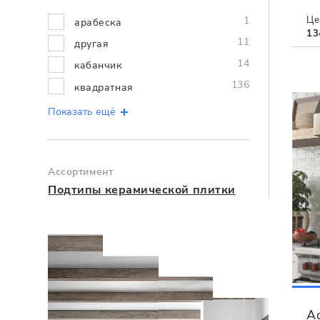
1
Це
арабеска
13
11
другая
14
кабанчик
136
квадратная
Показать ещё
Ассортимент
Подтипы керамической плитки
A