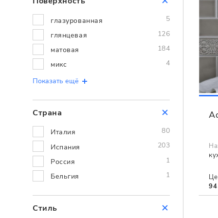
Поверхность
5
глазурованная
126
глянцевая
184
матовая
4
микс
Показать ещё
Страна
A
80
Италия
203
На
Испания
ку
1
Россия
1
Бельгия
Це
94
Стиль