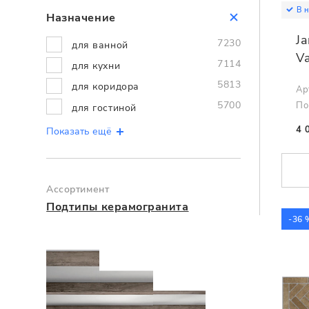
В 
Назначение
Ja
7230
для ванной
V
7114
для кухни
5813
для коридора
Ар
5700
По
для гостиной
4 
Показать ещё
Ассортимент
Подтипы керамогранита
-36 