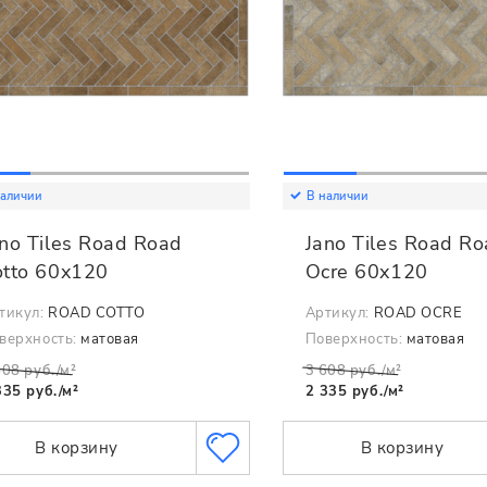
наличии
В наличии
no Tiles Road Road
Jano Tiles Road R
otto 60x120
Ocre 60x120
тикул:
ROAD COTTO
Артикул:
ROAD OCRE
верхность:
матовая
Поверхность:
матовая
608 руб./м²
3 608 руб./м²
335 руб./м²
2 335 руб./м²
В корзину
В корзину