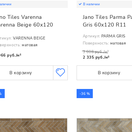
наличии
В наличии
no Tiles Varenna
Jano Tiles Parma 
arenna Beige 60х120
Gris 60x120 R11
Артикул:
PARMA GRIS
тикул:
VARENNA BEIGE
Поверхность:
матовая
верхность:
матовая
3 608 руб./м²
066 руб./м²
2 335 руб./м²
В корзину
В корзину
%
-36 %