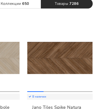
120 x 280
Коллекции
650
Товары
7286
В наличии
ubole
Jano Tiles Spike Natura