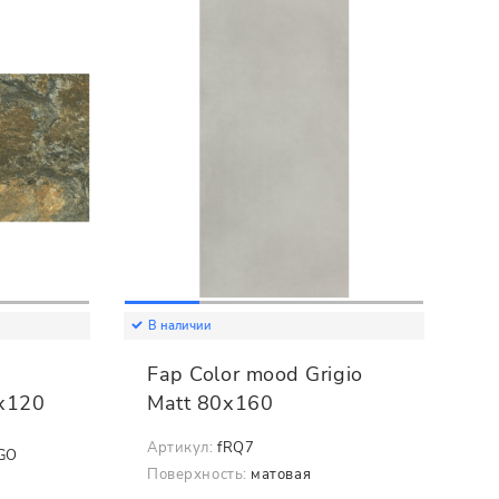
В наличии
Fap Color mood Grigio
х120
Matt 80х160
Артикул:
fRQ7
GO
Поверхность:
матовая