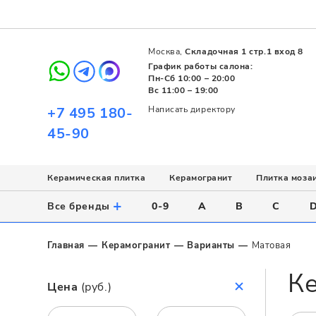
Москва,
Складочная 1 стр.1 вход 8
График работы салона:
Пн-Сб 10:00 – 20:00
Вс 11:00 – 19:00
+7 495 180-
Написать директору
45-90
Керамическая плитка
Керамогранит
Плитка моза
Использование
Назначение
Назначение
Стиль
Поверхность
Цвет
+
Все бренды
0-9
A
B
C
Напольное
Для ванной
Для ванной
Современный
Матовая
Белый
Настенное
Напольное
Для бассейна
Пэчворк
Полированная
Серый
Главная
Керамогранит
Варианты
Матовая
Для улицы
Для кухни
Лофт
Глянцевая
Черный
К
Все
Все
Все
Все
Все
Назначение
Цена
(руб.)
Для ванной