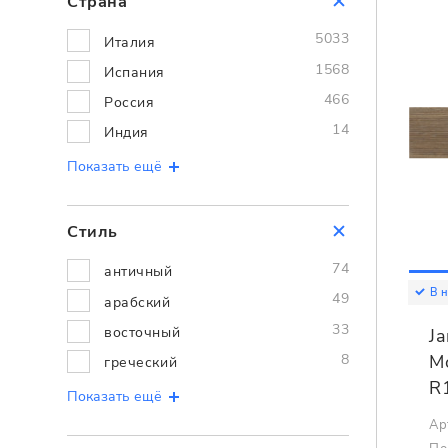
Страна
5033
Италия
1568
Испания
466
Россия
14
Индия
Показать ещё
Стиль
74
античный
В 
49
арабский
33
восточный
Ja
M
8
греческий
R
Показать ещё
Ар