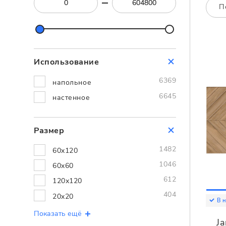
Посмотреть всю мозаику
П
Для кухни
Для фартука
Все
Посмотреть весь керамогранит
Использование
Посмотреть всю керамическую плитку
6369
напольное
6645
настенное
Размер
1482
60x120
1046
60x60
612
120x120
404
20x20
В 
Показать ещё
Ja