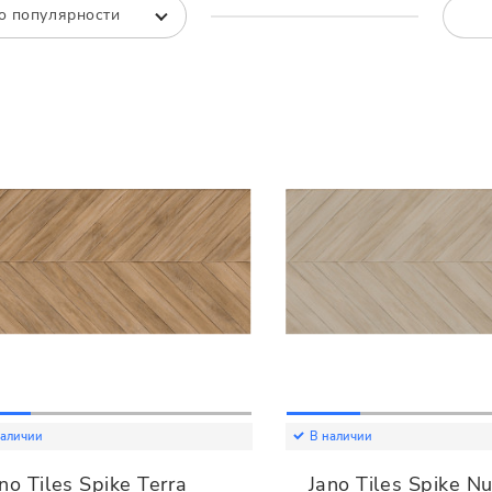
Все
Все
о популярности
наличии
В наличии
no Tiles Spike Terra
Jano Tiles Spike N