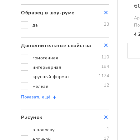
6
Образец в шоу-руме
Ар
23
да
По
4 
Дополнительные cвойства
110
гомогенная
184
интерьерная
1174
крупный формат
12
мелкая
Показать ещё
Рисунок
1
в полоску
17
елочкой