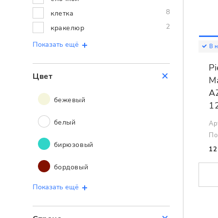
8
клетка
2
кракелюр
Показать ещё
В 
P
Цвет
M
A
бежевый
1
белый
Ар
По
бирюзовый
12
бордовый
Показать ещё