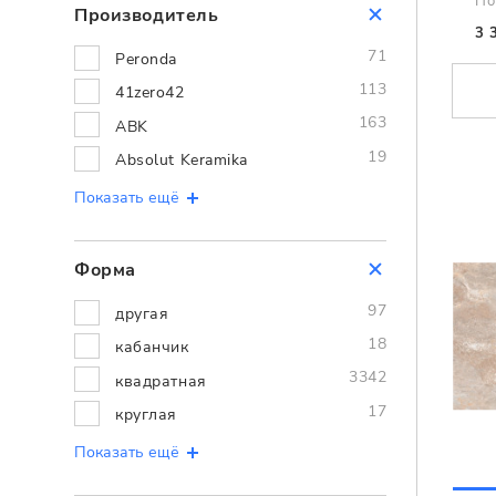
По
Производитель
3 
71
Peronda
113
41zero42
163
ABK
19
Absolut Keramika
Показать ещё
Форма
97
другая
18
кабанчик
3342
квадратная
17
круглая
Показать ещё