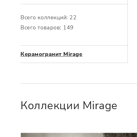
Посмотреть всю мозаику
Для кухни
Для фартука
Всего коллекций: 22
Все
Посмотреть весь керамогранит
Всего товаров: 149
Посмотреть всю керамическую плитку
Керамогранит Mirage
Коллекции Mirage