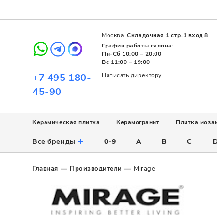
Москва,
Складочная 1 стр.1 вход 8
График работы салона:
Пн-Сб 10:00 – 20:00
Вс 11:00 – 19:00
+7 495 180-
Написать директору
45-90
Керамическая плитка
Керамогранит
Плитка моза
Использование
Назначение
Назначение
Стиль
Поверхность
Цвет
+
Все бренды
0-9
A
B
C
Напольное
Для ванной
Для ванной
Современный
Матовая
Белый
Настенное
Напольное
Для бассейна
Пэчворк
Полированная
Серый
Главная
Производители
Mirage
Для улицы
Для кухни
Лофт
Глянцевая
Черный
Все
Все
Все
Все
Все
Назначение
Для ванной