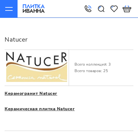
Главная
Производители
Natucer
Natucer
Всего коллекций: 3
Всего товаров: 25
Керамогранит Natucer
Керамическая плитка Natucer