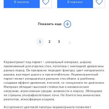
В корзину
В корзину
Показать еще
1
2
3
Керамогранит под паркет − уникальный материал, широко
применяемый для отделки стен, потолков с имитацией древесины
разных пород. Он прекрасно передает фактуру, цвет натурального
дерева, выглядит дорого и презентабельно. Керамогранитный
паркет может укладываться разными способами: в разбежку,
создавая эффект движения, ёлочкой, со смещением по диагонали.
Материал обладает высокой стойкостью к механическим
нагрузкам, агрессивным средам, влажности и морозу. Облицовке
не страшны ультрафиолетовые лучи. Не боится она химических
реагентов, атмосферных осадков.
Ассортимент цветовой палитры керамогранита позволяет