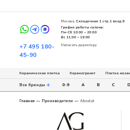
Москва,
Складочная 1 стр.1 вход 8
График работы салона:
Пн-Сб 10:00 – 20:00
Вс 11:00 – 19:00
+7 495 180-
Написать директору
45-90
Керамическая плитка
Керамогранит
Плитка моза
Использование
Назначение
Назначение
Стиль
Поверхность
Цвет
+
Все бренды
0-9
A
B
C
Напольное
Для ванной
Для ванной
Современный
Матовая
Белый
Настенное
Напольное
Для бассейна
Пэчворк
Полированная
Серый
Главная
Производители
Absolut
Для улицы
Для кухни
Лофт
Глянцевая
Черный
Все
Все
Все
Все
Все
Назначение
Для ванной