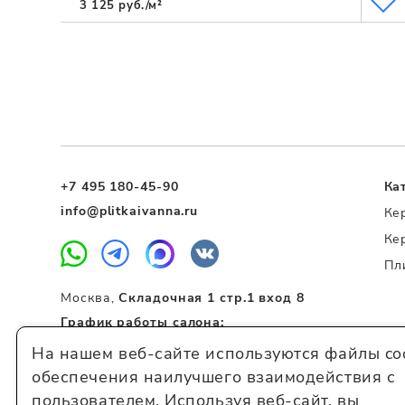
3 125 руб./м²
+7 495 180-45-90
Ка
info@plitkaivanna.ru
Ке
Ке
Пл
Москва,
Складочная 1 стр.1 вход 8
График работы салона:
Пн-Сб 10:00 – 20:00
На нашем веб-сайте используются файлы coo
Вс 11:00 – 19:00
обеспечения наилучшего взаимодействия с
пользователем. Используя веб-сайт, вы