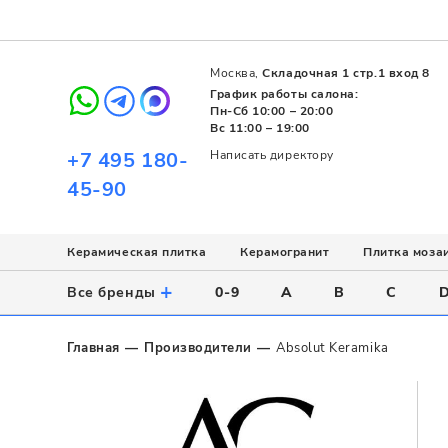
Москва,
Складочная 1 стр.1 вход 8
График работы салона:
Пн-Сб 10:00 – 20:00
Вс 11:00 – 19:00
+7 495 180-
Написать директору
45-90
Керамическая плитка
Керамогранит
Плитка моза
Использование
Назначение
Назначение
Стиль
Поверхность
Цвет
+
Все бренды
0-9
A
B
C
Напольное
Для ванной
Для ванной
Современный
Матовая
Белый
Настенное
Напольное
Для бассейна
Пэчворк
Полированная
Серый
Главная
Производители
Absolut Keramika
Для улицы
Для кухни
Лофт
Глянцевая
Черный
Все
Все
Все
Все
Все
Назначение
Для ванной