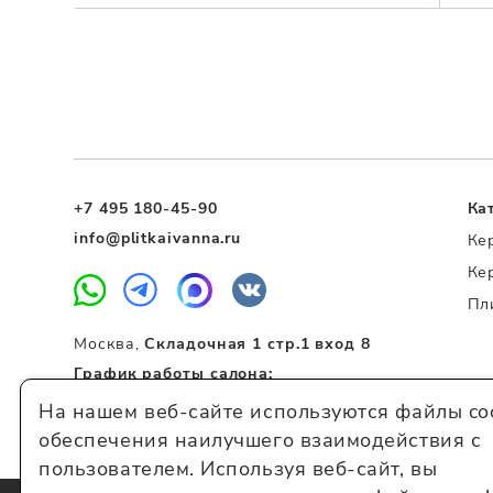
+7 495 180-45-90
Ка
info@plitkaivanna.ru
Ке
Ке
Пл
Москва,
Складочная 1 стр.1 вход 8
График работы салона:
Пн-Сб 10:00 – 20:00
На нашем веб-сайте используются файлы coo
Вс 11:00 – 19:00
обеспечения наилучшего взаимодействия с
пользователем. Используя веб-сайт, вы