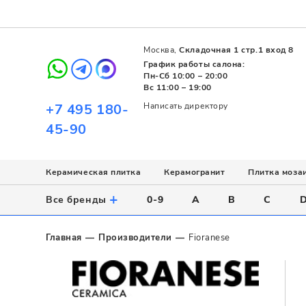
Москва,
Складочная 1 стр.1 вход 8
График работы салона:
Пн-Сб 10:00 – 20:00
Вс 11:00 – 19:00
+7 495 180-
Написать директору
45-90
Керамическая плитка
Керамогранит
Плитка моза
Использование
Назначение
Назначение
Стиль
Поверхность
Цвет
+
Все бренды
0-9
A
B
C
Напольное
Для ванной
Для ванной
Современный
Матовая
Белый
Настенное
Напольное
Для бассейна
Пэчворк
Полированная
Серый
Главная
Производители
Fioranese
Для улицы
Для кухни
Лофт
Глянцевая
Черный
Все
Все
Все
Все
Все
Назначение
Для ванной