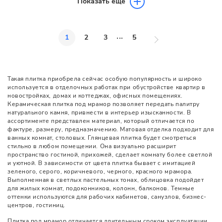
Показать еще
...
1
2
3
5
Такая плитка приобрела сейчас особую популярность и широко
используется в отделочных работах при обустройстве квартир в
новостройках, домах и коттеджах, офисных помещениях.
Керамическая плитка под мрамор позволяет передать палитру
натурального камня, привнести в интерьер изысканности. В
ассортименте представлен материал, который отличается по
фактуре, размеру, предназначению. Матовая отделка подходит для
ванных комнат, столовых. Глянцевая плитка будет смотреться
стильно в любом помещении. Она визуально расширит
пространство гостиной, прихожей, сделает комнату более светлой
и уютной. В зависимости от цвета плитка бывает с имитацией
зеленого, серого, коричневого, черного, красного мрамора.
Выполненная в светлых пастельных тонах, облицовка подойдет
для жилых комнат, подоконников, колонн, балконов. Темные
оттенки используются для рабочих кабинетов, санузлов, бизнес-
центров, гостиниц.
Плитка под мрамор отличается длительным сроком эксплуатации,