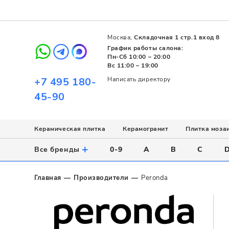
Москва,
Складочная 1 стр.1 вход 8
График работы салона:
Пн-Сб 10:00 – 20:00
Вс 11:00 – 19:00
+7 495 180-
Написать директору
45-90
Керамическая плитка
Керамогранит
Плитка моза
Использование
Назначение
Назначение
Стиль
Поверхность
Цвет
+
Все бренды
0-9
A
B
C
Напольное
Для ванной
Для ванной
Современный
Матовая
Белый
Настенное
Напольное
Для бассейна
Пэчворк
Полированная
Серый
Главная
Производители
Peronda
Для улицы
Для кухни
Лофт
Глянцевая
Черный
Все
Все
Все
Все
Все
Назначение
Для ванной