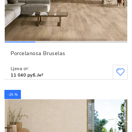
Porcelanosa Bruselas
Цена от:
11 040 руб./м²
-25 %