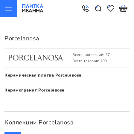
Главная
Производители
Porcelanosa
Porcelanosa
Всего коллекций: 27
Всего товаров: 193
Керамическая плитка Porcelanosa
Керамогранит Porcelanosa
Коллекции Porcelanosa