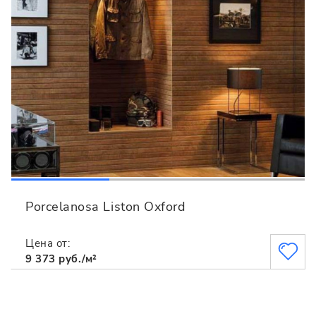
Porcelanosa Liston Oxford
Цена от:
9 373 руб./м²