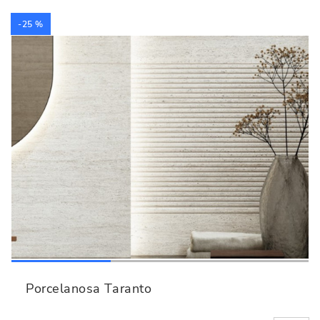
-25 %
Porcelanosa Taranto