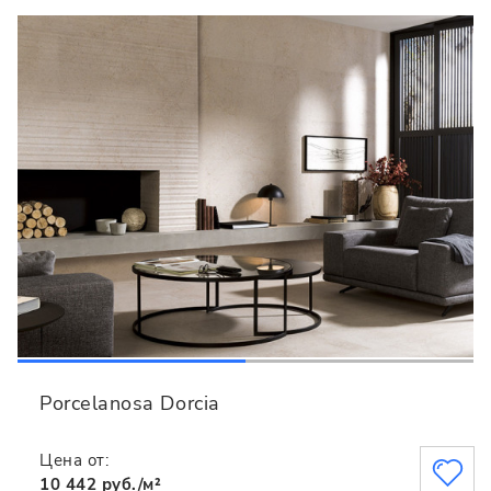
Porcelanosa Dorcia
Цена от:
10 442 руб./м²