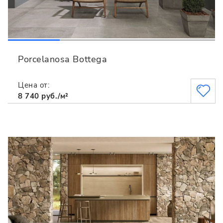
Porcelanosa Bottega
Цена от:
8 740 руб./м²