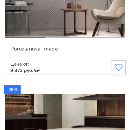
Porcelanosa Image
Цена от:
9 373 руб./м²
-25 %