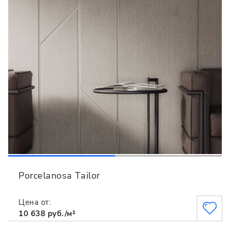
Porcelanosa Tailor
Цена от:
10 638 руб./м²