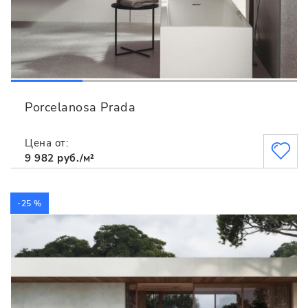
Porcelanosa Prada
Цена от:
9 982 руб./м²
-25 %