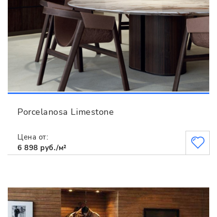
Porcelanosa Limestone
Цена от:
6 898 руб./м²