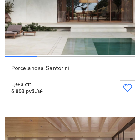
Porcelanosa Santorini
Цена от:
6 898 руб./м²