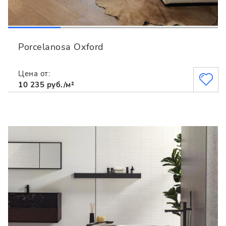
Porcelanosa Oxford
Цена от:
10 235 руб./м²