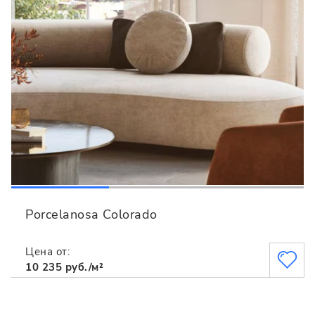
Porcelanosa Colorado
Цена от:
10 235 руб./м²