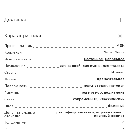
Доставка
Самовывоз
БЕСПЛАТНО.
Характеристики
Доставка
в пределах МКАД
от 3000 руб.
ABK
Производитель
Sensi Gems
Коллекция
настенное
,
напольное
Использование
для ванной
,
для кухни
, для туалета
Назначение
Италия
Страна
прямоугольная
Форма
полуматовая, матовая
Поверхность
Наличыми
Картой
По счету
Долями
под мрамор, под камень
Рисунок
современный, классический
Стиль
бежевый
Цвет
ректифицированная, морозостойкая,
Дополнительные
крупный формат
cвойства
6
Толщина, мм
1