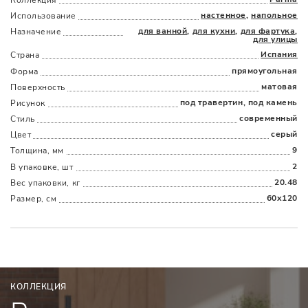
настенное
,
напольное
Использование
для ванной
,
для кухни
,
для фартука
,
Назначение
для улицы
Испания
Страна
прямоугольная
Форма
Наличыми
Картой
По счету
Долями
матовая
Поверхность
под травертин, под камень
Рисунок
современный
Стиль
серый
Цвет
9
Толщина, мм
2
В упаковке, шт
20.48
Вес упаковки, кг
60x120
Размер, см
КОЛЛЕКЦИЯ