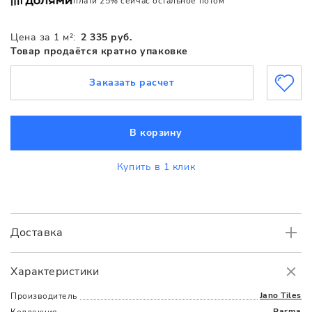
плати 25% сейчас остальное потом
Цена за 1 м²:
2 335 руб.
Товар продаётся кратно упаковке
Заказать расчет
В корзину
Купить в 1 клик
Доставка
Самовывоз
БЕСПЛАТНО.
Характеристики
Доставка
в пределах МКАД
от 3000 руб.
Jano Tiles
Производитель
Parma
Коллекция