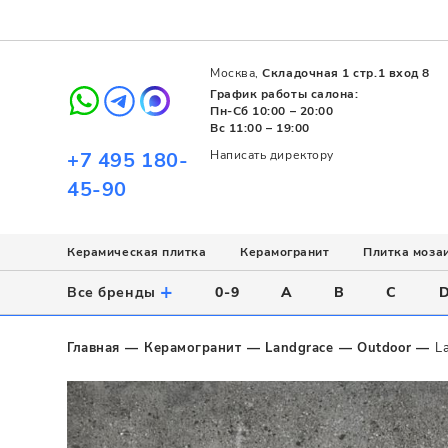
Москва,
Складочная 1 стр.1 вход 8
График работы салона:
Пн-Сб 10:00 – 20:00
Вс 11:00 – 19:00
+7 495 180-
Написать директору
45-90
Керамическая плитка
Керамогранит
Плитка моза
Использование
Назначение
Назначение
Стиль
Поверхность
Цвет
+
Все бренды
0-9
A
B
C
Напольное
Для ванной
Для ванной
Современный
Матовая
Белый
Настенное
Напольное
Для бассейна
Пэчворк
Полированная
Серый
Главная
Керамогранит
Landgrace
Outdoor
L
Для улицы
Для кухни
Лофт
Глянцевая
Черный
Все
Все
Все
Все
Все
Назначение
Для ванной