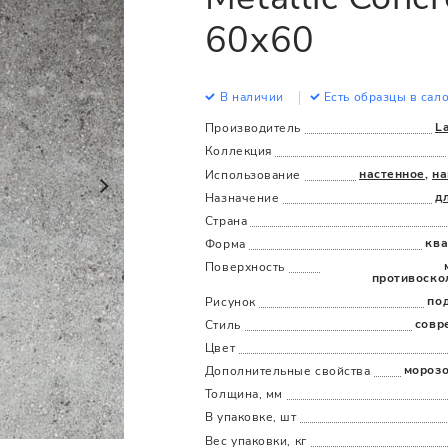
Все
Все
60x60
В наличии
Есть образцы в сал
L
Производитель
Коллекция
настенное
,
на
Использование
д
Назначение
Страна
ква
Форма
Поверхность
противоско
по
Рисунок
совр
Стиль
Цвет
мороз
Дополнительные cвойства
Толщина, мм
В упаковке, шт
Вес упаковки, кг