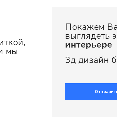
Покажем Ва
выглядеть э
иткой,
интерьере
и мы
3д дизайн 
Отправит