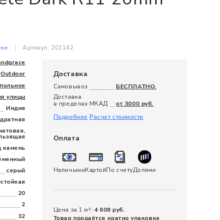
120 x 280
оне
Артикул: 201142
andgrace
Доставка
Outdoor
польное
Самовывоз
БЕСПЛАТНО.
ля улицы
Доставка
в пределах МКАД
от 3000 руб.
Индия
Подробнее
Расчет стоимости
дратная
матовая,
льзящая
Оплата
д камень
еменный
Наличыми
Картой
По счету
Долями
серый
остойкая
20
2
Цена за 1 м²:
4 608 руб.
32
Товар продаётся кратно упаковке