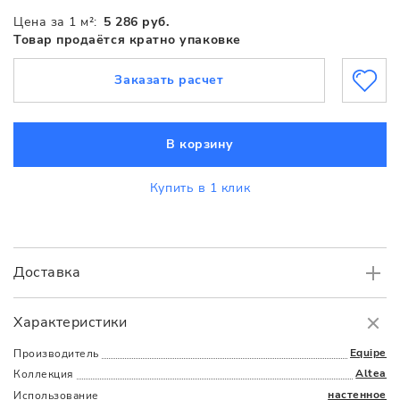
Цена за 1 м²:
5 286 руб.
Товар продаётся кратно упаковке
Заказать расчет
В корзину
Купить в 1 клик
Доставка
Самовывоз
БЕСПЛАТНО.
Характеристики
Доставка
в пределах МКАД
от 3000 руб.
Equipe
Производитель
Altea
Коллекция
настенное
Использование