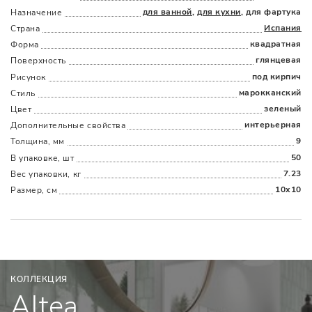
для ванной
,
для кухни
, для фартука
Назначение
Испания
Страна
квадратная
Форма
глянцевая
Поверхность
Наличыми
Картой
По счету
Долями
под кирпич
Рисунок
марокканский
Стиль
зеленый
Цвет
интерьерная
Дополнительные cвойства
9
Толщина, мм
50
В упаковке, шт
7.23
Вес упаковки, кг
10x10
Размер, см
КОЛЛЕКЦИЯ
Altea