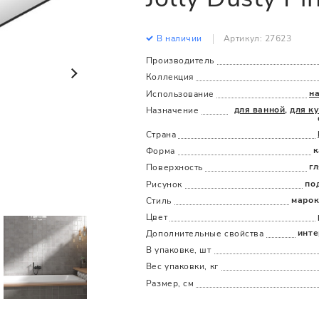
Все
Все
В наличии
Артикул: 27623
Производитель
Коллекция
н
Использование
для ванной
,
для к
Назначение
Страна
к
Форма
г
Поверхность
по
Рисунок
марок
Стиль
Цвет
инте
Дополнительные cвойства
В упаковке, шт
Вес упаковки, кг
Размер, см