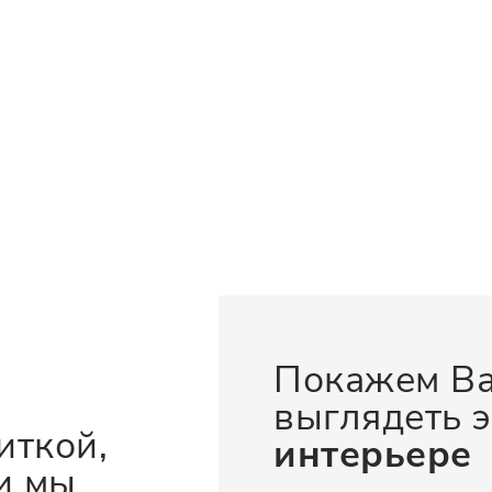
Покажем Ва
выглядеть э
иткой,
интерьере
и мы