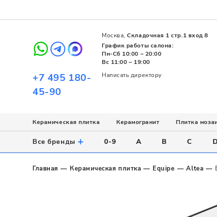
Москва,
Складочная 1 стр.1 вход 8
График работы салона:
Пн-Сб 10:00 – 20:00
Вс 11:00 – 19:00
+7 495 180-
Написать директору
45-90
Керамическая плитка
Керамогранит
Плитка моза
Использование
Назначение
Назначение
Стиль
Поверхность
Цвет
+
Все бренды
0-9
A
B
C
Напольное
Для ванной
Для ванной
Современный
Матовая
Белый
Настенное
Напольное
Для бассейна
Пэчворк
Полированная
Серый
Главная
Керамическая плитка
Equipe
Altea
Для улицы
Для кухни
Лофт
Глянцевая
Черный
Все
Все
Все
Все
Все
Назначение
Для ванной