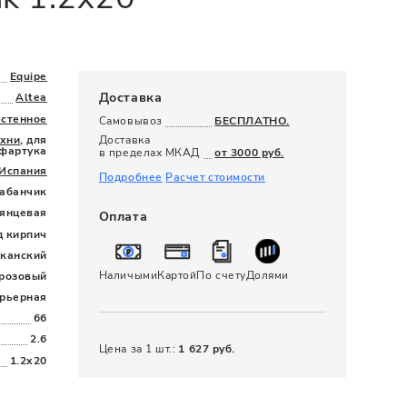
120 x 280
Equipe
Доставка
Altea
астенное
Самовывоз
БЕСПЛАТНО.
ухни
, для
Доставка
фартука
в пределах МКАД
от 3000 руб.
Испания
Подробнее
Расчет стоимости
абанчик
лянцевая
Оплата
д кирпич
канский
Наличыми
Картой
По счету
Долями
розовый
рьерная
66
2.6
Цена за 1 шт.:
1 627 руб.
1.2x20