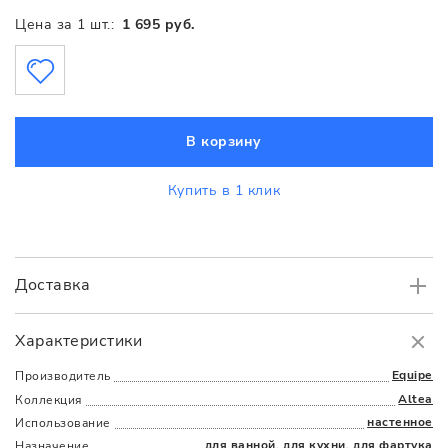
Цена за 1 шт.:
1 695 руб.
В корзину
Купить в 1 клик
Доставка
Самовывоз
БЕСПЛАТНО.
Характеристики
Доставка
в пределах МКАД
от 3000 руб.
Equipe
Производитель
Altea
Коллекция
настенное
Использование
для ванной
,
для кухни
, для фартука
Назначение