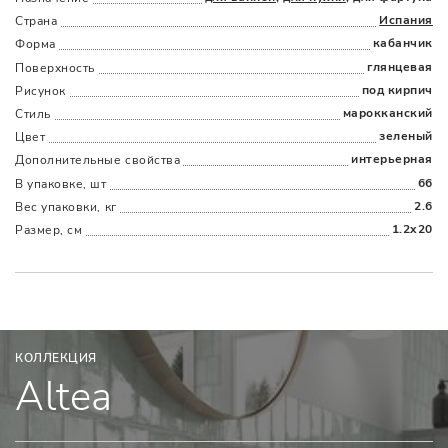
Испания
Страна
кабанчик
Форма
глянцевая
Поверхность
Наличыми
Картой
По счету
Долями
под кирпич
Рисунок
марокканский
Стиль
зеленый
Цвет
интерьерная
Дополнительные cвойства
66
В упаковке, шт
2.6
Вес упаковки, кг
1.2x20
Размер, см
КОЛЛЕКЦИЯ
Altea