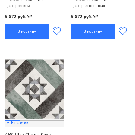
Цвет:
розовый
Цвет:
разноцветная
5 672 руб./м²
5 672 руб./м²
В корзину
В корзину
В наличии
ABK Play Classic Sage