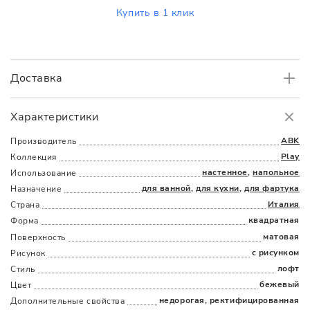
Купить в 1 клик
Доставка
Самовывоз
БЕСПЛАТНО.
Характеристики
Доставка
в пределах МКАД
от 3000 руб.
ABK
Производитель
Play
Коллекция
настенное
,
напольное
Использование
для ванной
,
для кухни
,
для фартука
Назначение
Италия
Страна
квадратная
Форма
матовая
Поверхность
Наличыми
Картой
По счету
Долями
с рисунком
Рисунок
лофт
Стиль
бежевый
Цвет
недорогая, ректифицированная
Дополнительные cвойства