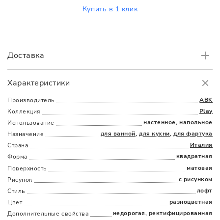
Купить в 1 клик
Доставка
Самовывоз
БЕСПЛАТНО.
Характеристики
Доставка
в пределах МКАД
от 3000 руб.
ABK
Производитель
Play
Коллекция
настенное
,
напольное
Использование
для ванной
,
для кухни
,
для фартука
Назначение
Италия
Страна
квадратная
Форма
матовая
Поверхность
Наличыми
Картой
По счету
Долями
с рисунком
Рисунок
лофт
Стиль
разноцветная
Цвет
недорогая, ректифицированная
Дополнительные cвойства