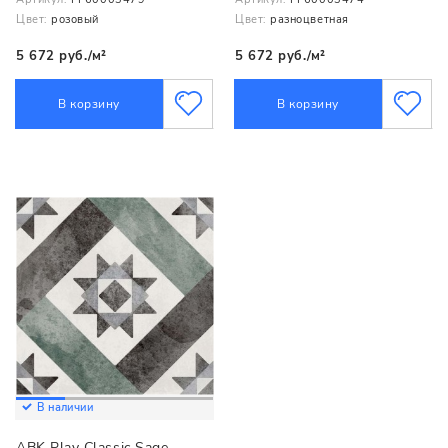
Цвет:
розовый
Цвет:
разноцветная
5 672 руб./м²
5 672 руб./м²
В корзину
В корзину
В наличии
ABK Play Classic Sage