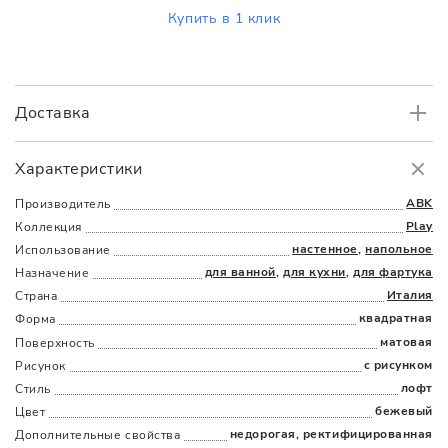
Купить в 1 клик
Доставка
Самовывоз
БЕСПЛАТНО.
Характеристики
Доставка
в пределах МКАД
от 3000 руб.
ABK
Производитель
Play
Коллекция
настенное
,
напольное
Использование
для ванной
,
для кухни
,
для фартука
Назначение
Италия
Страна
квадратная
Форма
матовая
Поверхность
Наличыми
Картой
По счету
Долями
с рисунком
Рисунок
лофт
Стиль
бежевый
Цвет
недорогая, ректифицированная
Дополнительные cвойства