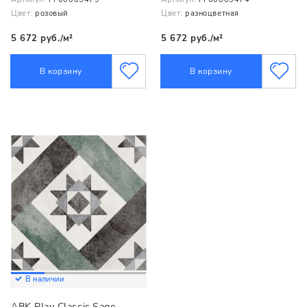
Цвет:
розовый
Цвет:
разноцветная
5 672 руб./м²
5 672 руб./м²
В корзину
В корзину
В наличии
ABK Play Classic Sage