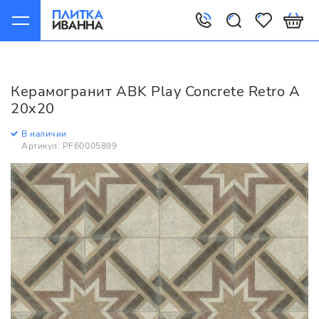
Главная
Керамогранит
ABK
Play
ABK Play Concrete Retro A 20x20
Керамогранит ABK Play Concrete Retro A
20x20
В наличии
Артикул: PF60005899