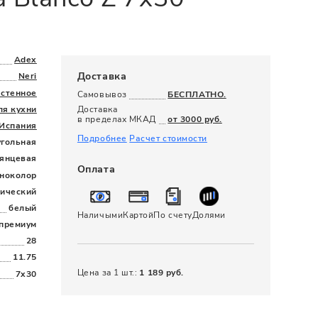
120 x 280
Adex
Доставка
Neri
астенное
Самовывоз
БЕСПЛАТНО.
ля кухни
Доставка
в пределах МКАД
от 3000 руб.
Испания
Подробнее
Расчет стоимости
угольная
лянцевая
Оплата
ноколор
сический
белый
Наличыми
Картой
По счету
Долями
премиум
28
11.75
Цена за 1 шт.:
1 189 руб.
7x30