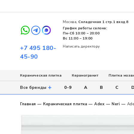
Москва,
Складочная 1 стр.1 вход 8
График работы салона:
Пн-Сб 10:00 – 20:00
Вс 11:00 – 19:00
+7 495 180-
Написать директору
45-90
Керамическая плитка
Керамогранит
Плитка моза
Использование
Назначение
Назначение
Стиль
Поверхность
Цвет
+
Все бренды
0-9
A
B
C
Напольное
Для ванной
Для ванной
Современный
Матовая
Белый
Настенное
Напольное
Для бассейна
Пэчворк
Полированная
Серый
Главная
Керамическая плитка
Adex
Neri
Ade
Для улицы
Для кухни
Лофт
Глянцевая
Черный
Все
Все
Все
Все
Все
Назначение
Для ванной