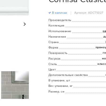
Все
Все
В наличии
Артикул: ADCT5027
Производитель
Коллекция
н
Использование
д
Назначение
Страна
прямо
Форма
г
Поверхность
мо
Рисунок
клас
Стиль
Цвет
Дополнительные cвойства
В упаковке, шт
Вес упаковки, кг
Размер, см