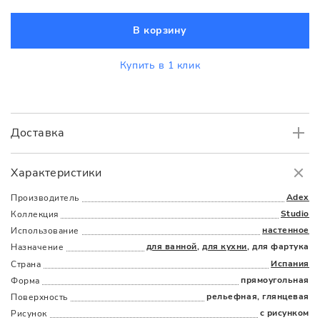
В корзину
Купить в 1 клик
Доставка
Самовывоз
БЕСПЛАТНО.
Характеристики
Доставка
в пределах МКАД
от 3000 руб.
Adex
Производитель
Studio
Коллекция
настенное
Использование
для ванной
,
для кухни
, для фартука
Назначение
Испания
Страна
прямоугольная
Форма
рельефная, глянцевая
Поверхность
Наличыми
Картой
По счету
Долями
с рисунком
Рисунок