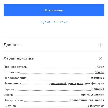
В корзину
Купить в 1 клик
Доставка
Самовывоз
БЕСПЛАТНО.
Характеристики
Доставка
в пределах МКАД
от 3000 руб.
Adex
Производитель
Studio
Коллекция
настенное
Использование
для ванной
,
для кухни
, для фартука
Назначение
Испания
Страна
прямоугольная
Форма
рельефная, глянцевая
Поверхность
Наличыми
Картой
По счету
Долями
с рисунком
Рисунок