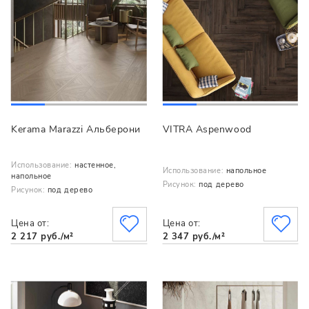
Kerama Marazzi Альберони
VITRA Aspenwood
Использование:
настенное,
Использование:
напольное
напольное
Рисунок:
под дерево
Рисунок:
под дерево
Цена от:
Цена от:
2 217 руб./м²
2 347 руб./м²