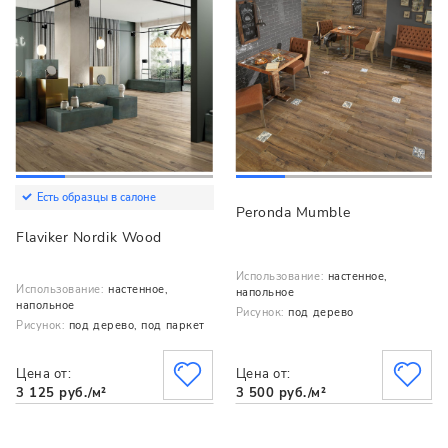
Есть образцы в салоне
Peronda Mumble
Flaviker Nordik Wood
Использование:
настенное,
Использование:
настенное,
напольное
напольное
Рисунок:
под дерево
Рисунок:
под дерево, под паркет
Цена от:
Цена от:
3 125 руб./м²
3 500 руб./м²