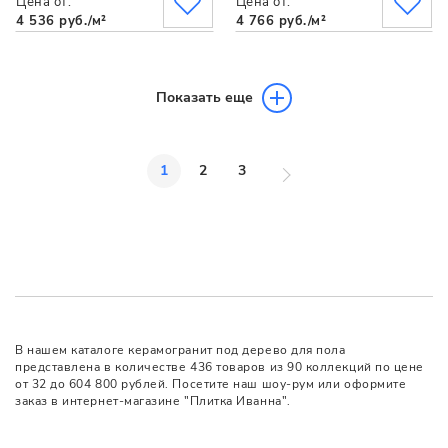
Цена от:
Цена от:
4 536 руб./м²
4 766 руб./м²
Показать еще
1
2
3
В нашем каталоге керамогранит под дерево для пола
представлена в количестве 436 товаров из 90 коллекций по цене
от 32 до 604 800 рублей. Посетите наш шоу-рум или оформите
заказ в интернет-магазине "Плитка Иванна".