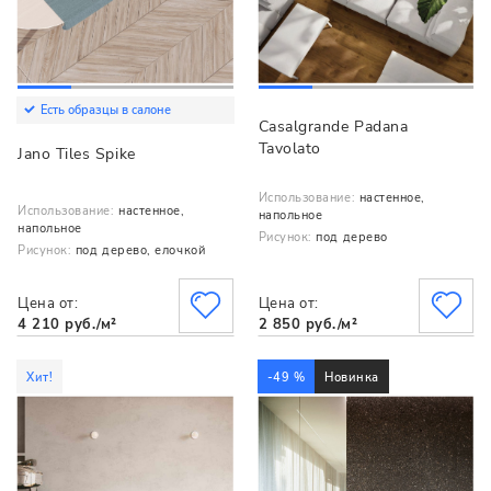
Есть образцы в салоне
Casalgrande Padana
Tavolato
Jano Tiles Spike
Использование:
настенное,
Использование:
настенное,
напольное
напольное
Рисунок:
под дерево
Рисунок:
под дерево, елочкой
Цена от:
Цена от:
4 210 руб./м²
2 850 руб./м²
Хит!
-49 %
Новинка