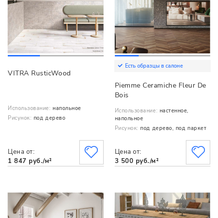
Есть образцы в салоне
VITRA RusticWood
Piemme Ceramiche Fleur De
Bois
Использование:
напольное
Использование:
настенное,
Рисунок:
под дерево
напольное
Рисунок:
под дерево, под паркет
Цена от:
Цена от:
1 847 руб./м²
3 500 руб./м²