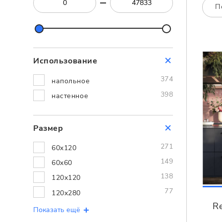
Посмотреть всю мозаику
П
Для кухни
Для фартука
Все
Посмотреть весь керамогранит
Использование
Посмотреть всю керамическую плитку
374
напольное
398
настенное
Размер
271
60x120
149
60x60
138
120x120
77
120x280
Re
Показать ещё