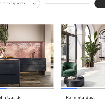
Все
Все
о популярности
fin Upside
Refin Stardust