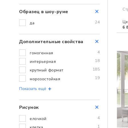
Ст
Образец в шоу-руме
24
Це
да
6 
Дополнительные cвойства
4
гомогенная
18
интерьерная
185
крупный формат
19
морозостойкая
Показать ещё
Рисунок
4
елочкой
1
клетка