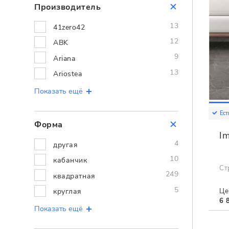
Производитель
13
41zero42
12
ABK
9
Ariana
13
Ariostea
Показать ещё
Ест
Форма
Im
4
другая
10
кабанчик
Ст
249
квадратная
5
круглая
Це
6 
Показать ещё