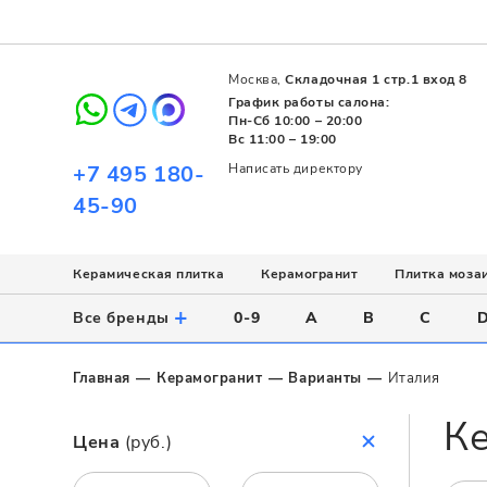
Москва,
Складочная 1 стр.1 вход 8
График работы салона:
Пн-Сб 10:00 – 20:00
Вс 11:00 – 19:00
+7 495 180-
Написать директору
45-90
Керамическая плитка
Керамогранит
Плитка моза
Использование
Назначение
Назначение
Стиль
Поверхность
Цвет
+
Все бренды
0-9
A
B
C
Напольное
Для ванной
Для ванной
Современный
Матовая
Белый
Настенное
Напольное
Для бассейна
Пэчворк
Полированная
Серый
Главная
Керамогранит
Варианты
Италия
Для улицы
Для кухни
Лофт
Глянцевая
Черный
К
Все
Все
Все
Все
Все
Назначение
Цена
(руб.)
Для ванной