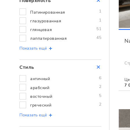
Поверхность
1
Патинированная
1
глазурованная
51
глянцевая
45
лаппатированная
Na
Показать ещё
Ст
Стиль
6
античный
Це
7 
2
арабский
5
восточный
2
греческий
Показать ещё