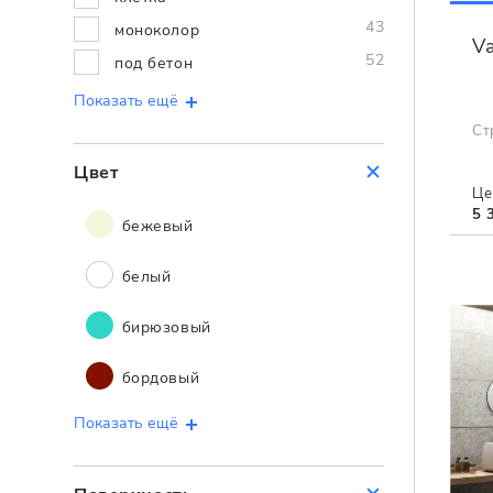
43
моноколор
Va
52
под бетон
Показать ещё
Ст
Цвет
Це
5 
бежевый
белый
бирюзовый
бордовый
Показать ещё