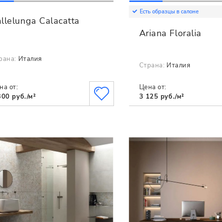
Есть образцы в салоне
llelunga Calacatta
Ariana Floralia
рана:
Италия
Страна:
Италия
на от:
Цена от:
300 руб./м²
3 125 руб./м²