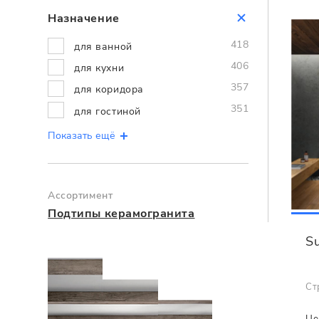
Назначение
418
для ванной
406
для кухни
357
для коридора
351
для гостиной
Показать ещё
Ассортимент
Подтипы керамогранита
Su
Ст
Це