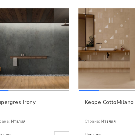
pergres Irony
Keope CottoMilano
рана:
Италия
Страна:
Италия
на от:
Цена от: