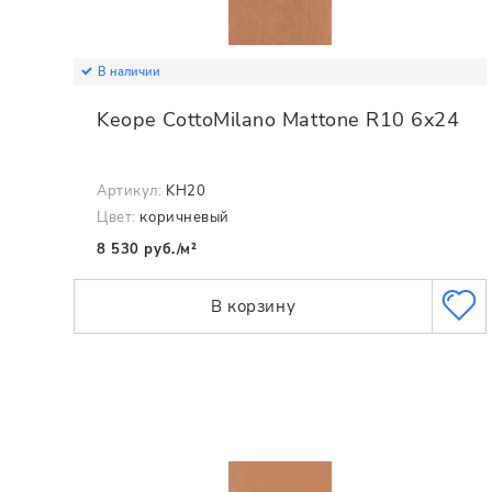
В наличии
Keope CottoMilano Mattone R10 6x24
Артикул:
KH20
Цвет:
коричневый
8 530 руб./м²
В корзину