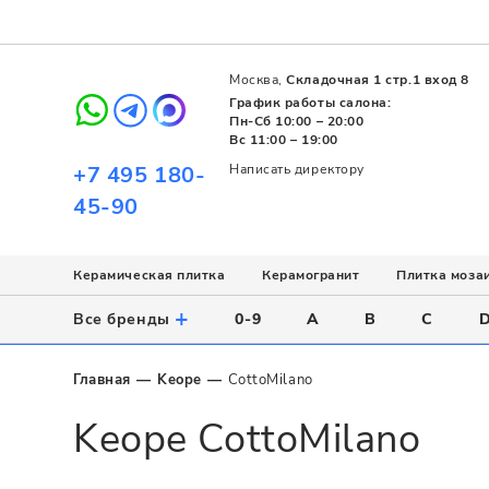
Москва,
Складочная 1 стр.1 вход 8
График работы салона:
Пн-Сб 10:00 – 20:00
Вс 11:00 – 19:00
+7 495 180-
Написать директору
45-90
Керамическая плитка
Керамогранит
Плитка моза
Использование
Назначение
Назначение
Стиль
Поверхность
Цвет
+
Все бренды
0-9
A
B
C
Напольное
Для ванной
Для ванной
Современный
Матовая
Белый
Настенное
Напольное
Для бассейна
Пэчворк
Полированная
Серый
Главная
Keope
CottoMilano
Для улицы
Для кухни
Лофт
Глянцевая
Черный
Keope CottoMilano
Все
Все
Все
Все
Все
Назначение
Для ванной