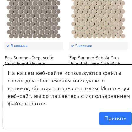
В наличии
В наличии
Fap Summer Crepuscolo
Fap Summer Sabbia Gres
Gres Round Mosaico
Round Mosaico 29.5x32.5
29.5x32.5
На нашем веб-сайте используются файлы
Артикул:
fPLV
Артикул:
fPLU
cookie для обеспечения наилучшего
Цвет:
бежевый
Цвет:
серый
взаимодействия с пользователем. Используя
6 934 руб./шт.
веб-сайт, вы соглашаетесь с использованием
6 934 руб./шт.
файлов cookie.
В корзину
В корзину
Принять