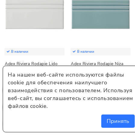
В наличии
В наличии
Adex Riviera Rodapie Lido
Adex Riviera Rodapie Niza
White 10x20
Blue 10x20
На нашем веб-сайте используются файлы
Артикул:
ADRI5088
Артикул:
ADRI5086
cookie для обеспечения наилучшего
Цвет:
белый
Цвет:
зеленый
взаимодействия с пользователем. Используя
744 руб./шт.
744 руб./шт.
веб-сайт, вы соглашаетесь с использованием
файлов cookie.
В корзину
В корзину
Принять