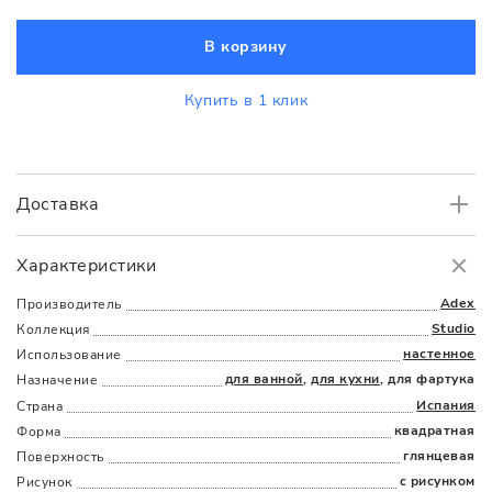
В корзину
Купить в 1 клик
Доставка
Самовывоз
БЕСПЛАТНО.
Характеристики
Доставка
в пределах МКАД
от 3000 руб.
Adex
Производитель
Studio
Коллекция
настенное
Использование
для ванной
,
для кухни
, для фартука
Назначение
Испания
Страна
квадратная
Форма
глянцевая
Поверхность
Наличыми
Картой
По счету
Долями
с рисунком
Рисунок