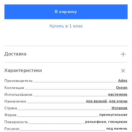
В корзину
Купить в 1 клик
Доставка
Самовывоз
БЕСПЛАТНО.
Характеристики
Доставка
в пределах МКАД
от 3000 руб.
Adex
Производитель
Ocean
Коллекция
настенное
Использование
для ванной
,
для кухни
Назначение
Испания
Страна
прямоугольная
Форма
рельефная, глянцевая
Поверхность
Наличыми
Картой
По счету
Долями
под камень
Рисунок