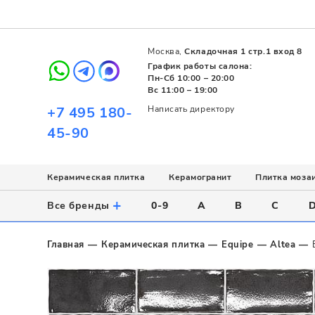
Москва,
Складочная 1 стр.1 вход 8
График работы салона:
Пн-Сб 10:00 – 20:00
Вс 11:00 – 19:00
+7 495 180-
Написать директору
45-90
Керамическая плитка
Керамогранит
Плитка моза
Использование
Назначение
Назначение
Стиль
Поверхность
Цвет
+
Все бренды
0-9
A
B
C
Напольное
Для ванной
Для ванной
Современный
Матовая
Белый
Настенное
Напольное
Для бассейна
Пэчворк
Полированная
Серый
Главная
Керамическая плитка
Equipe
Altea
Для улицы
Для кухни
Лофт
Глянцевая
Черный
Все
Все
Все
Все
Все
Назначение
Для ванной