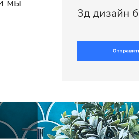
и мы
3д дизайн 
Отправит