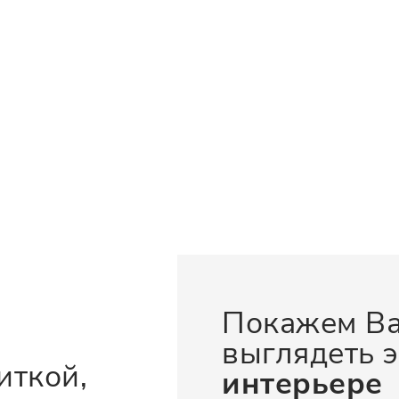
Покажем Ва
выглядеть э
иткой,
интерьере