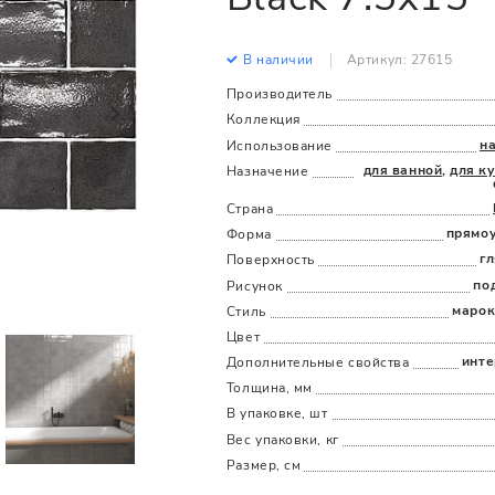
Все
Все
В наличии
Артикул: 27615
Производитель
Коллекция
н
Использование
для ванной
,
для к
Назначение
Страна
прямо
Форма
г
Поверхность
по
Рисунок
марок
Стиль
Цвет
инте
Дополнительные cвойства
Толщина, мм
В упаковке, шт
Вес упаковки, кг
Размер, см