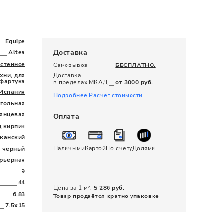
120 x 280
Equipe
Доставка
Altea
астенное
Самовывоз
БЕСПЛАТНО.
ухни
, для
Доставка
фартука
в пределах МКАД
от 3000 руб.
Испания
Подробнее
Расчет стоимости
угольная
лянцевая
Оплата
д кирпич
канский
Наличыми
Картой
По счету
Долями
черный
рьерная
9
44
Цена за 1 м²:
5 286 руб.
6.83
Товар продаётся кратно упаковке
7.5x15