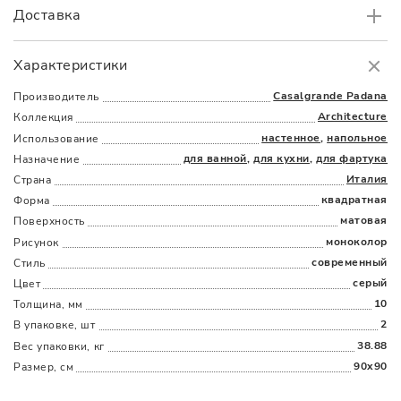
Доставка
Самовывоз
БЕСПЛАТНО.
Характеристики
Доставка
в пределах МКАД
от 3000 руб.
Casalgrande Padana
Производитель
Architecture
Коллекция
настенное
,
напольное
Использование
для ванной
,
для кухни
,
для фартука
Назначение
Италия
Страна
квадратная
Форма
матовая
Поверхность
Наличыми
Картой
По счету
Долями
моноколор
Рисунок
современный
Стиль
серый
Цвет
10
Толщина, мм
2
В упаковке, шт
38.88
Вес упаковки, кг
90x90
Размер, см