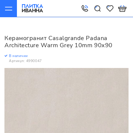
Главная
Керамогранит
Casalgrande Padana
Architecture
Керамогранит Casalgrande Padana
Casalgrande Padana Architecture Warm Grey 10mm 90x90
Architecture Warm Grey 10mm 90x90
В наличии
Артикул: 4990047