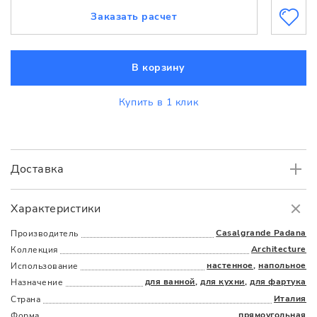
Заказать расчет
В корзину
Купить в 1 клик
Доставка
Самовывоз
БЕСПЛАТНО.
Характеристики
Доставка
в пределах МКАД
от 3000 руб.
Casalgrande Padana
Производитель
Architecture
Коллекция
настенное
,
напольное
Использование
для ванной
,
для кухни
,
для фартука
Назначение
Италия
Страна
прямоугольная
Форма