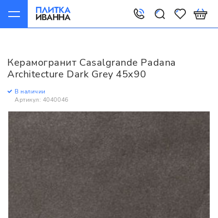
Главная
Керамогранит
Casalgrande Padana
Architecture
Керамогранит Casalgrande Padana
Casalgrande Padana Architecture Dark Grey 45x90
Architecture Dark Grey 45x90
В наличии
Артикул: 4040046