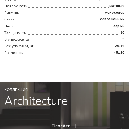
матовая
Поверхность
Наличыми
Картой
По счету
Долями
моноколор
Рисунок
современный
Стиль
серый
Цвет
10
Толщина, мм
3
В упаковке, шт
29.16
Вес упаковки, кг
45x90
Размер, см
КОЛЛЕКЦИЯ
Architecture
Перейти