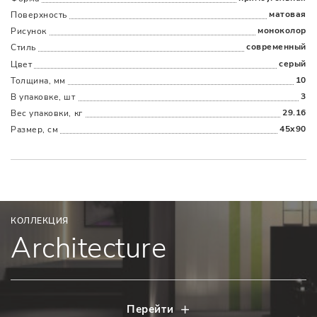
матовая
Поверхность
Наличыми
Картой
По счету
Долями
моноколор
Рисунок
современный
Стиль
серый
Цвет
10
Толщина, мм
3
В упаковке, шт
29.16
Вес упаковки, кг
45x90
Размер, см
КОЛЛЕКЦИЯ
Architecture
Перейти