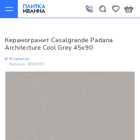
Главная
Керамогранит
Casalgrande Padana
Architecture
Керамогранит Casalgrande Padana
Casalgrande Padana Architecture Cool Grey 45x90
Architecture Cool Grey 45x90
В наличии
Артикул: 4040055