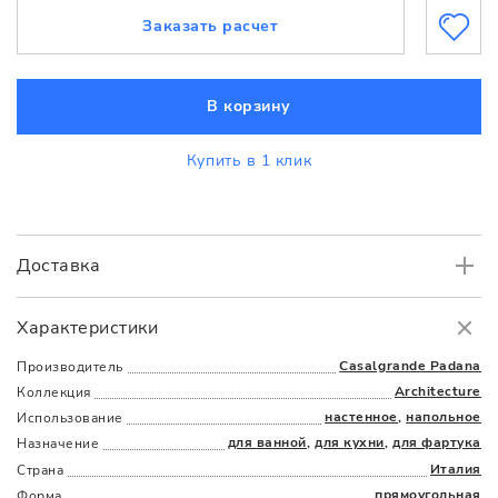
Заказать расчет
В корзину
Купить в 1 клик
Доставка
Самовывоз
БЕСПЛАТНО.
Характеристики
Доставка
в пределах МКАД
от 3000 руб.
Casalgrande Padana
Производитель
Architecture
Коллекция
настенное
,
напольное
Использование
для ванной
,
для кухни
,
для фартука
Назначение
Италия
Страна
прямоугольная
Форма