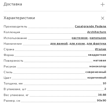
Доставка
Самовывоз
БЕСПЛАТНО.
Характеристики
Доставка
в пределах МКАД
от 3000 руб.
Casalgrande Padana
Производитель
Architecture
Коллекция
настенное
,
напольное
Использование
для ванной
,
для кухни
,
для фартука
Назначение
Италия
Страна
квадратная
Форма
матовая
Поверхность
Наличыми
Картой
По счету
Долями
моноколор
Рисунок
современный
Стиль
коричневый
Цвет
10
Толщина, мм
2
В упаковке, шт
38.88
Вес упаковки, кг
90x90
Размер, см