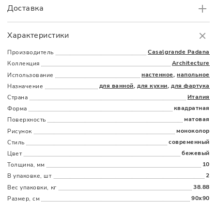
Доставка
Самовывоз
БЕСПЛАТНО.
Характеристики
Доставка
в пределах МКАД
от 3000 руб.
Casalgrande Padana
Производитель
Architecture
Коллекция
настенное
,
напольное
Использование
для ванной
,
для кухни
,
для фартука
Назначение
Италия
Страна
квадратная
Форма
матовая
Поверхность
Наличыми
Картой
По счету
Долями
моноколор
Рисунок
современный
Стиль
бежевый
Цвет
10
Толщина, мм
2
В упаковке, шт
38.88
Вес упаковки, кг
90x90
Размер, см