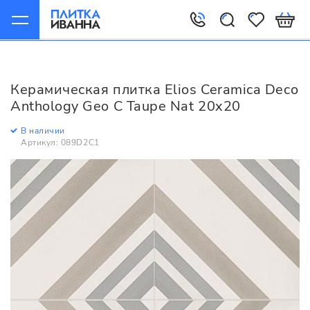
Главная
Керамическая плитка
Elios Ceramica
Deco Anthology
Керамическая плитка Elios Ceramica Deco
Elios Ceramica Deco Anthology Geo С Taupe Nat 20x20
Anthology Geo С Taupe Nat 20x20
В наличии
Артикул: 089D2C1