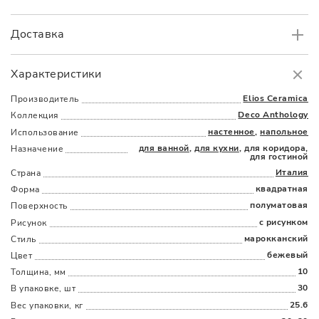
Доставка
Самовывоз
БЕСПЛАТНО.
Характеристики
Доставка
в пределах МКАД
от 3000 руб.
Elios Ceramica
Производитель
Deco Anthology
Коллекция
настенное
,
напольное
Использование
для ванной
,
для кухни
, для коридора,
Назначение
для гостиной
Италия
Страна
квадратная
Форма
Наличыми
Картой
По счету
Долями
полуматовая
Поверхность
с рисунком
Рисунок
марокканский
Стиль
бежевый
Цвет
10
Толщина, мм
30
В упаковке, шт
25.6
Вес упаковки, кг