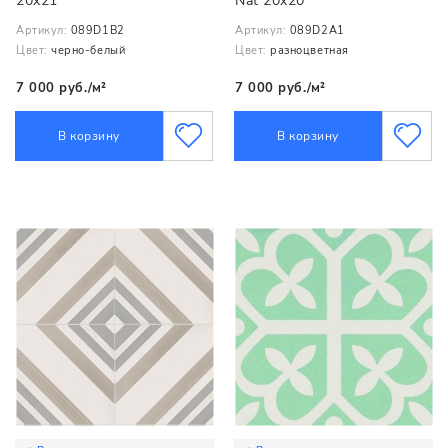
20x21
Nat 20x20
Артикул:
089D1B2
Артикул:
089D2A1
Цвет:
черно-белый
Цвет:
разноцветная
7 000 руб./м²
7 000 руб./м²
В корзину
В корзину