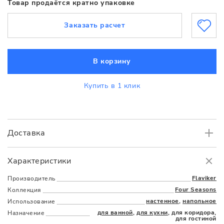
Товар продаётся кратно упаковке
Заказать расчет
В корзину
Купить в 1 клик
Доставка
Самовывоз
БЕСПЛАТНО.
Характеристики
Доставка
в пределах МКАД
от 3000 руб.
Flaviker
Производитель
Four Seasons
Коллекция
настенное
,
напольное
Использование
для ванной
,
для кухни
, для коридора,
Назначение
для гостиной