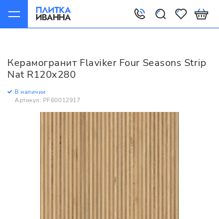
Главная
Керамогранит
Flaviker
Four Seasons
Flaviker Four Seasons Strip Nat R120x280
Керамогранит Flaviker Four Seasons Strip
Nat R120x280
В наличии
Артикул: PF60012917