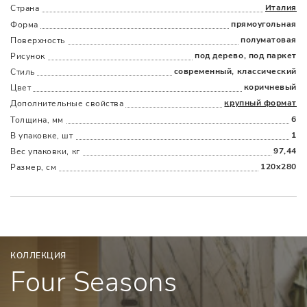
Италия
Страна
прямоугольная
Форма
Наличыми
Картой
По счету
Долями
полуматовая
Поверхность
под дерево, под паркет
Рисунок
современный, классический
Стиль
коричневый
Цвет
крупный формат
Дополнительные cвойства
6
Толщина, мм
1
В упаковке, шт
97,44
Вес упаковки, кг
120x280
Размер, см
КОЛЛЕКЦИЯ
Four Seasons