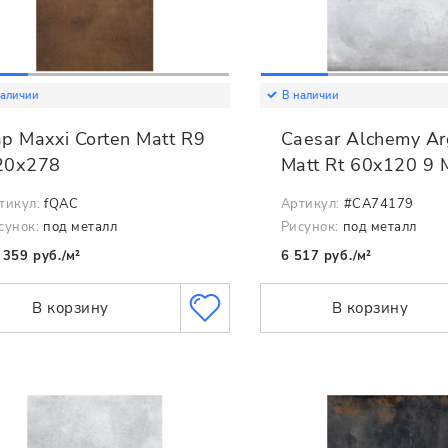
наличии
В наличии
p Maxxi Corten Matt R9
Caesar Alchemy Ar
20х278
Matt Rt 60x120 9
тикул:
fQAC
Артикул:
#CA74179
сунок:
под металл
Рисунок:
под металл
 359 руб./м²
6 517 руб./м²
В корзину
В корзину