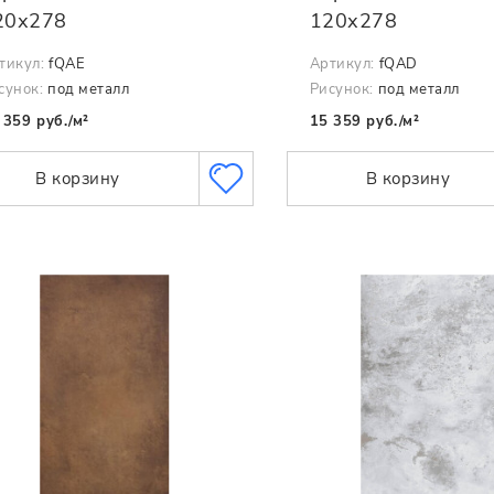
20х278
120х278
тикул:
fQAE
Артикул:
fQAD
сунок:
под металл
Рисунок:
под металл
 359 руб./м²
15 359 руб./м²
В корзину
В корзину