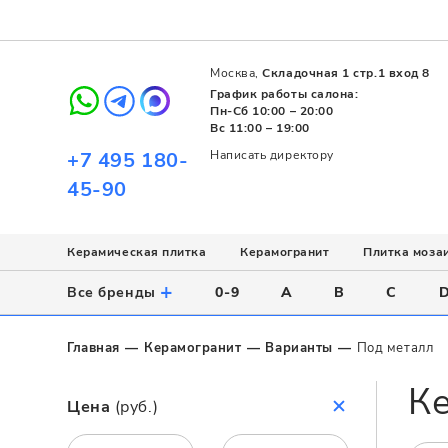
Москва,
Складочная 1 стр.1 вход 8
График работы салона:
Пн-Сб 10:00 – 20:00
Вс 11:00 – 19:00
+7 495 180-
Написать директору
45-90
Керамическая плитка
Керамогранит
Плитка моза
Использование
Назначение
Назначение
Стиль
Поверхность
Цвет
+
Все бренды
0-9
A
B
C
Напольное
Для ванной
Для ванной
Современный
Матовая
Белый
Настенное
Напольное
Для бассейна
Пэчворк
Полированная
Серый
Главная
Керамогранит
Варианты
Под металл
Для улицы
Для кухни
Лофт
Глянцевая
Черный
Ке
Все
Все
Все
Все
Все
Назначение
Цена
(руб.)
Для ванной