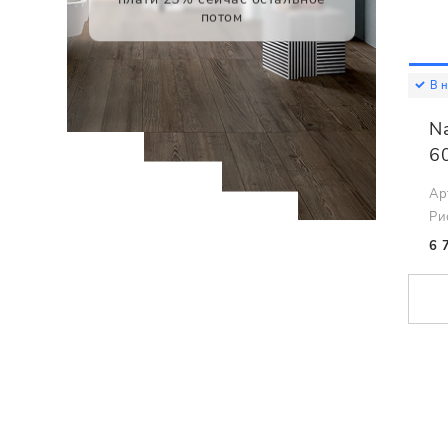
потом
В 
Na
6
Ар
Ри
6 