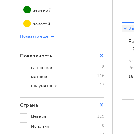
зеленый
золотой
В 
Показать ещё
Fa
1
Поверхность
Ар
8
глянцевая
Ри
116
матовая
15
17
полуматовая
Страна
119
Италия
8
Испания