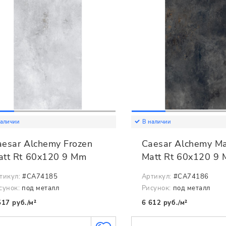
наличии
В наличии
aesar Alchemy Frozen
Caesar Alchemy M
att Rt 60x120 9 Mm
Matt Rt 60x120 9
тикул:
#CA74185
Артикул:
#CA74186
сунок:
под металл
Рисунок:
под металл
517 руб./м²
6 612 руб./м²