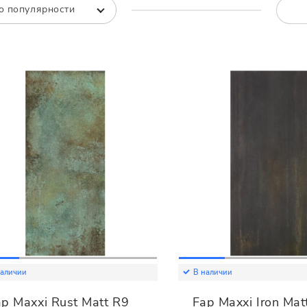
Все
Все
о популярности
наличии
В наличии
p Maxxi Rust Matt R9
Fap Maxxi Iron Mat