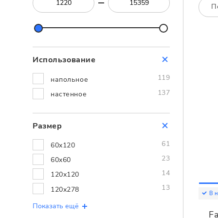
Посмотреть всю мозаику
П
Для кухни
Для фартука
Все
Посмотреть весь керамогранит
Использование
Посмотреть всю керамическую плитку
119
напольное
137
настенное
Размер
61
60x120
23
60x60
14
120x120
13
120x278
В 
Показать ещё
Fa