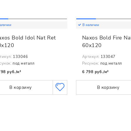
наличии
В наличии
xos Bold Idol Nat Ret
Naxos Bold Fire Na
0x120
60x120
тикул:
133046
Артикул:
133047
сунок:
под металл
Рисунок:
под металл
798 руб./м²
6 798 руб./м²
В корзину
В корзину