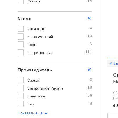
14
Россия
Стиль
4
античный
10
классический
3
лофт
111
современный
В 
Производитель
C
6
Caesar
M
18
Casalgrande Padana
Ар
56
Energieker
Ри
8
Fap
6 
Показать ещё