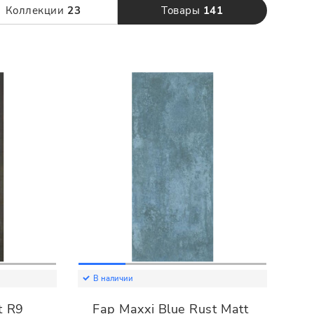
120 x 280
Коллекции
23
Товары
141
В наличии
t R9
Fap Maxxi Blue Rust Matt