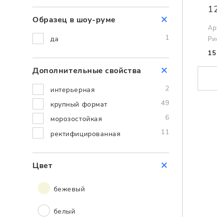
1
Образец в шоу-руме
Ар
1
да
Ри
15
Дополнительные cвойства
2
интерьерная
49
крупный формат
6
морозостойкая
11
ректифицированная
Цвет
бежевый
белый