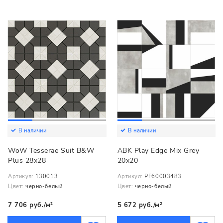
В наличии
В наличии
WoW Tesserae Suit B&W
ABK Play Edge Mix Grey
Plus 28x28
20x20
Артикул:
130013
Артикул:
PF60003483
Цвет:
черно-белый
Цвет:
черно-белый
7 706 руб./м²
5 672 руб./м²