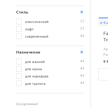
Стиль
12
классический
В 
23
лофт
Fa
44
современный
Tr
Ар
Назначение
Ра
44
для ванной
9 
44
для кухни
44
для коридора
44
для туалета
Ассортимент