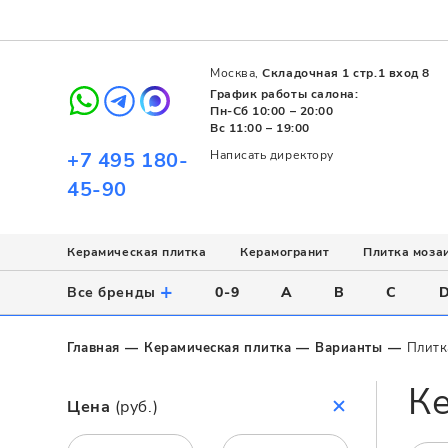
Москва,
Складочная 1 стр.1 вход 8
График работы салона:
Пн-Сб 10:00 – 20:00
Вс 11:00 – 19:00
+7 495 180-
Написать директору
45-90
Керамическая плитка
Керамогранит
Плитка моза
Использование
Назначение
Назначение
Стиль
Поверхность
Цвет
+
Все бренды
0-9
A
B
C
Напольное
Для ванной
Для ванной
Современный
Матовая
Белый
Настенное
Напольное
Для бассейна
Пэчворк
Полированная
Серый
Главная
Керамическая плитка
Варианты
Плитк
Для улицы
Для кухни
Лофт
Глянцевая
Черный
Ке
Все
Все
Все
Все
Все
Назначение
Цена
(руб.)
Для ванной