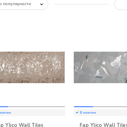
Все
Все
о популярности
наличии
В наличии
p Ylico Wall Tiles
Fap Ylico Wall Tile