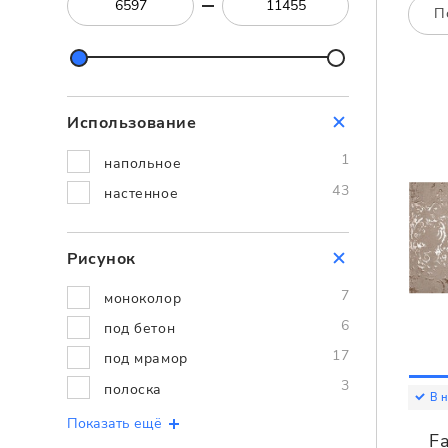
Посмотреть всю мозаику
П
Для кухни
Для фартука
Все
Посмотреть весь керамогранит
Использование
Посмотреть всю керамическую плитку
1
напольное
43
настенное
Рисунок
7
моноколор
6
под бетон
17
под мрамор
3
полоска
В 
Показать ещё
Fa