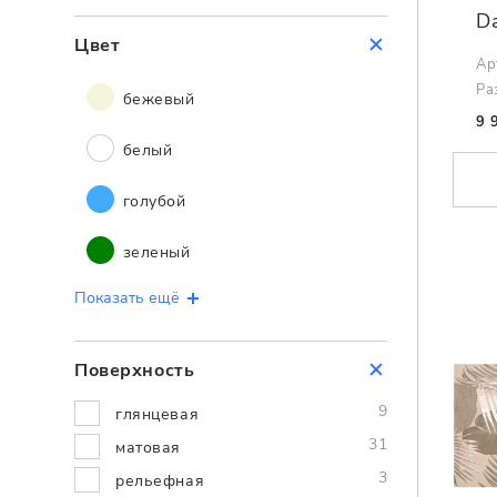
D
Цвет
Ар
Ра
бежевый
9 
белый
голубой
зеленый
Показать ещё
Поверхность
9
глянцевая
31
матовая
3
рельефная