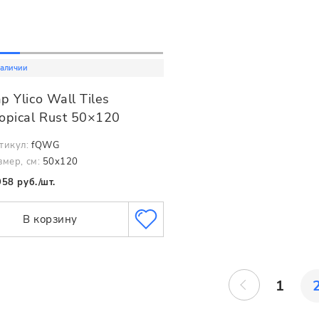
наличии
p Ylico Wall Tiles
opical Rust 50×120
тикул:
fQWG
змер, см:
50x120
958 руб./шт.
В корзину
1