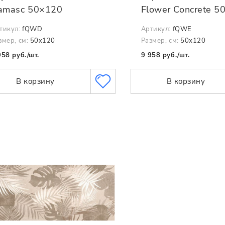
amasc 50×120
Flower Concrete 5
тикул:
fQWD
Артикул:
fQWE
змер, см:
50x120
Размер, см:
50x120
958 руб./шт.
9 958 руб./шт.
В корзину
В корзину