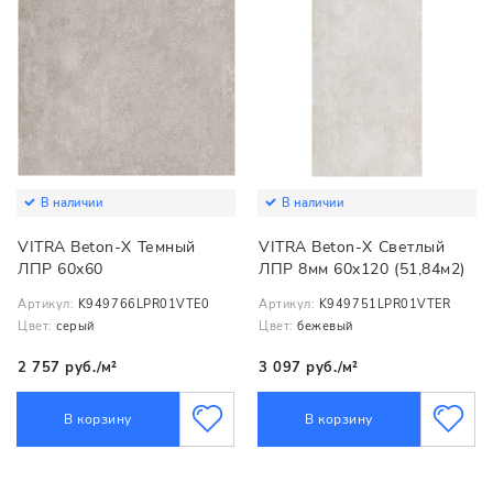
В наличии
В наличии
VITRA Beton-X Темный
VITRA Beton-X Cветлый
ЛПР 60x60
ЛПР 8мм 60x120 (51,84м2)
Артикул:
K949766LPR01VTE0
Артикул:
K949751LPR01VTER
Цвет:
серый
Цвет:
бежевый
2 757 руб./м²
3 097 руб./м²
В корзину
В корзину