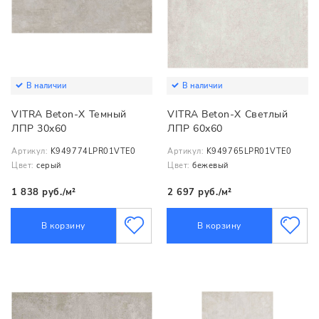
В наличии
В наличии
VITRA Beton-X Темный
VITRA Beton-X Светлый
ЛПР 30x60
ЛПР 60x60
Артикул:
K949774LPR01VTE0
Артикул:
K949765LPR01VTE0
Цвет:
серый
Цвет:
бежевый
1 838 руб./м²
2 697 руб./м²
В корзину
В корзину