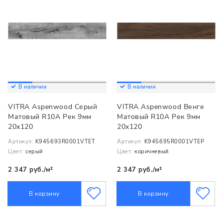
В наличии
В наличии
VITRA Aspenwood Серый
VITRA Aspenwood Венге
Матовый R10A Рек 9мм
Матовый R10A Рек 9мм
20x120
20x120
Артикул:
K945693R0001VTET
Артикул:
K945695R0001VTEP
Цвет:
серый
Цвет:
коричневый
2 347 руб./м²
2 347 руб./м²
В корзину
В корзину