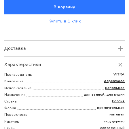
В корзину
Купить в 1 клик
Доставка
Самовывоз
БЕСПЛАТНО.
Характеристики
Доставка
в пределах МКАД
от 3000 руб.
VITRA
Производитель
Aspenwood
Коллекция
напольное
Использование
для ванной
,
для кухни
Назначение
Россия
Страна
прямоугольная
Форма
матовая
Поверхность
Наличыми
Картой
По счету
Долями
под дерево
Рисунок
современный
Стиль