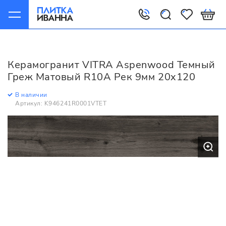
Главная
Керамогранит
VITRA
Aspenwood
VITRA Aspenwood Темный Греж Матовый R10A Рек 9мм
Керамогранит VITRA Aspenwood Темный
20x120
Греж Матовый R10A Рек 9мм 20x120
В наличии
Артикул: K946241R0001VTET