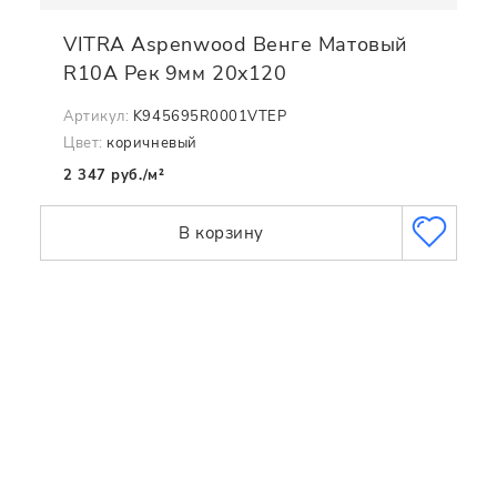
VITRA Aspenwood Венге Матовый
R10A Рек 9мм 20x120
Артикул:
K945695R0001VTEP
Цвет:
коричневый
2 347 руб./м²
В корзину