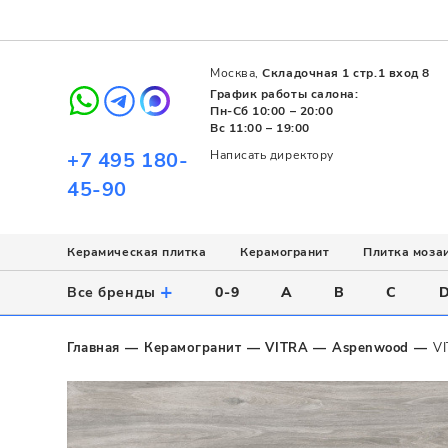
Москва,
Складочная 1 стр.1 вход 8
График работы салона:
Пн-Сб 10:00 – 20:00
Вс 11:00 – 19:00
+7 495 180-
Написать директору
45-90
Керамическая плитка
Керамогранит
Плитка моза
Использование
Назначение
Назначение
Стиль
Поверхность
Цвет
+
Все бренды
0-9
A
B
C
Напольное
Для ванной
Для ванной
Современный
Матовая
Белый
Настенное
Напольное
Для бассейна
Пэчворк
Полированная
Серый
Главная
Керамогранит
VITRA
Aspenwood
V
Для улицы
Для кухни
Лофт
Глянцевая
Черный
Все
Все
Все
Все
Все
Назначение
Для ванной