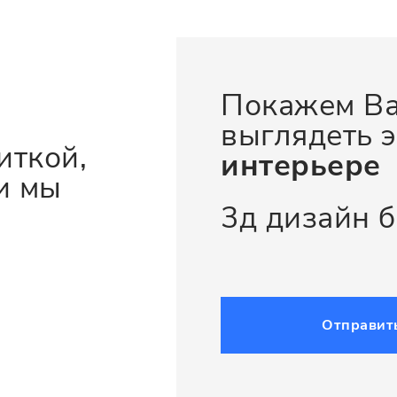
Покажем Ва
выглядеть э
иткой,
интерьере
и мы
3д дизайн 
Отправит