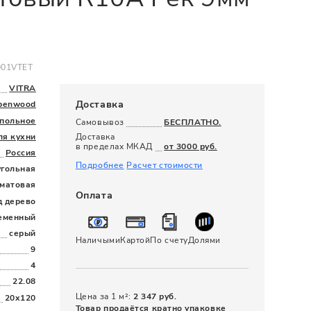
120 x 280
001VTET
VITRA
Доставка
penwood
польное
Самовывоз
БЕСПЛАТНО.
ля кухни
Доставка
в пределах МКАД
от 3000 руб.
Россия
Подробнее
Расчет стоимости
угольная
матовая
Оплата
д дерево
еменный
серый
Наличыми
Картой
По счету
Долями
9
4
22.08
Цена за 1 м²:
2 347 руб.
20x120
Товар продаётся кратно упаковке