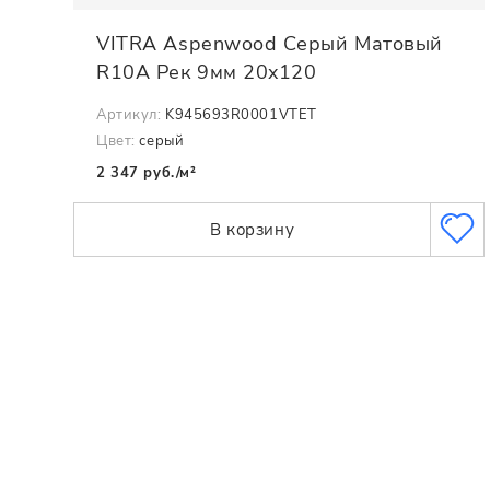
VITRA Aspenwood Серый Матовый
R10A Рек 9мм 20x120
Артикул:
K945693R0001VTET
Цвет:
серый
2 347 руб./м²
В корзину