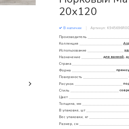
Все
Все
20x120
В наличии
Артикул: K945696R0
Производитель
As
Коллекция
на
Использование
для ванной
,
д
Назначение
Страна
прямо
Форма
Поверхность
по
Рисунок
совр
Стиль
Цвет
Толщина, мм
В упаковке, шт
Вес упаковки, кг
Размер, см