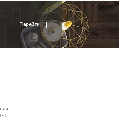
Перейти
а
ы из
пным