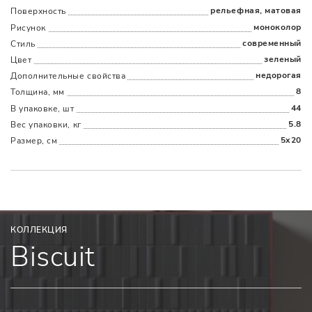
рельефная, матовая
Поверхность
Наличыми
Картой
По счету
Долями
моноколор
Рисунок
современный
Стиль
зеленый
Цвет
недорогая
Дополнительные cвойства
8
Толщина, мм
44
В упаковке, шт
5.8
Вес упаковки, кг
5x20
Размер, см
КОЛЛЕКЦИЯ
Biscuit