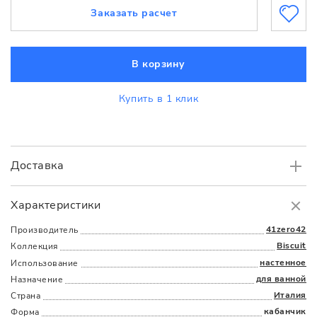
Заказать расчет
В корзину
Купить в 1 клик
Доставка
Самовывоз
БЕСПЛАТНО.
Характеристики
Доставка
в пределах МКАД
от 3000 руб.
41zero42
Производитель
Biscuit
Коллекция
настенное
Использование
для ванной
Назначение
Италия
Страна
кабанчик
Форма