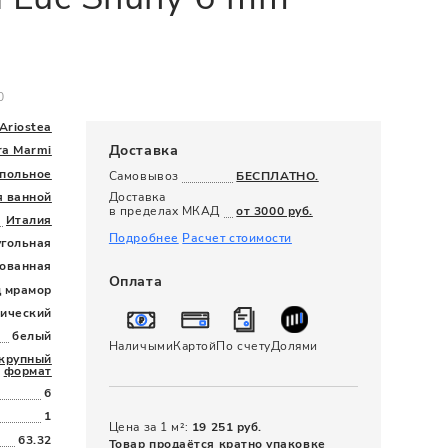
120 x 280
0
Ariostea
Доставка
ra Marmi
польное
Самовывоз
БЕСПЛАТНО.
я ванной
Доставка
в пределах МКАД
от 3000 руб.
Италия
Подробнее
Расчет стоимости
угольная
ованная
Оплата
д мрамор
сический
белый
Наличыми
Картой
По счету
Долями
крупный
формат
6
1
Цена за 1 м²:
19 251 руб.
63.32
Товар продаётся кратно упаковке