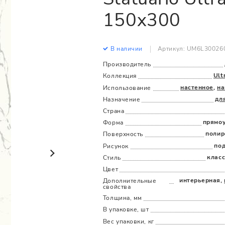
Все
Все
150x300
В наличии
Артикул: UM6L30026
Производитель
Ult
Коллекция
настенное
,
на
Использование
дл
Назначение
Страна
прямо
Форма
полир
Поверхность
по
Рисунок
клас
Стиль
Цвет
интерьерная,
Дополнительные
cвойства
Толщина, мм
В упаковке, шт
Вес упаковки, кг