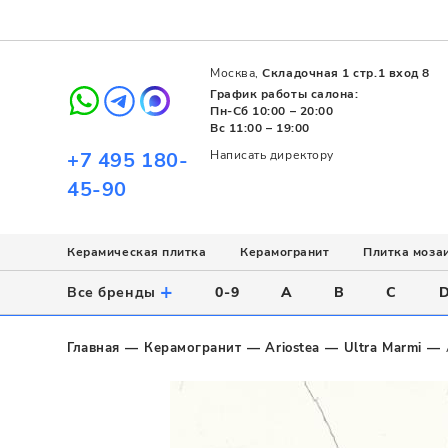
Москва,
Складочная 1 стр.1 вход 8
График работы салона:
Пн-Сб 10:00 – 20:00
Вс 11:00 – 19:00
+7 495 180-
Написать директору
45-90
Керамическая плитка
Керамогранит
Плитка моза
Использование
Назначение
Назначение
Стиль
Поверхность
Цвет
+
Все бренды
0-9
A
B
C
Напольное
Для ванной
Для ванной
Современный
Матовая
Белый
Настенное
Напольное
Для бассейна
Пэчворк
Полированная
Серый
Главная
Керамогранит
Ariostea
Ultra Marmi
Для улицы
Для кухни
Лофт
Глянцевая
Черный
Все
Все
Все
Все
Все
Назначение
Для ванной