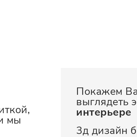
Покажем Ва
выглядеть э
иткой,
интерьере
и мы
3д дизайн 