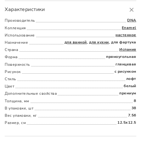
Самовывоз
БЕСПЛАТНО.
Характеристики
Доставка
в пределах МКАД
от 3000 руб.
DNA
Производитель
Enamel
Коллекция
настенное
Использование
для ванной
,
для кухни
, для фартука
Назначение
Испания
Страна
прямоугольная
Форма
глянцевая
Поверхность
Наличыми
Картой
По счету
Долями
с рисунком
Рисунок
лофт
Стиль
белый
Цвет
премиум
Дополнительные cвойства
8
Толщина, мм
38
В упаковке, шт
7.56
Вес упаковки, кг
12.5x12.5
Размер, см